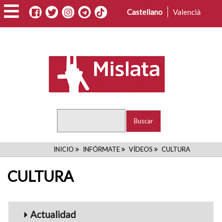
Pasar
Castellano
Valencià
al
contenido
principal
Buscar
RUTA
INICIO
INFÓRMATE
VÍDEOS
CULTURA
DE
CULTURA
NAVEGACIÓN
Menu_Videos
Actualidad