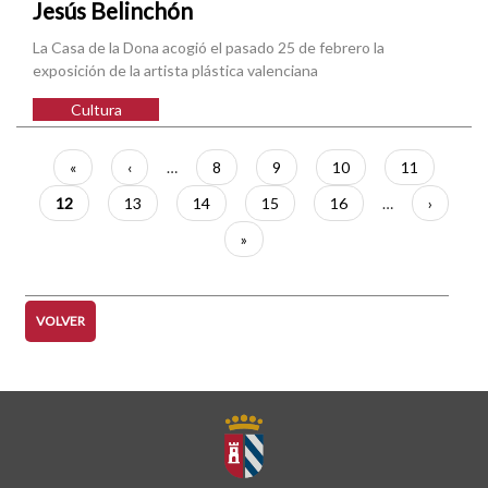
Jesús Belinchón
La Casa de la Dona acogió el pasado 25 de febrero la
exposición de la artista plástica valenciana
Cultura
Paginación
Primera
«
Página
‹
…
Página
8
Página
9
Página
10
Página
11
página
anterior
Página
12
Página
13
Página
14
Página
15
Página
16
…
Siguient
›
actual
página
Última
»
página
VOLVER