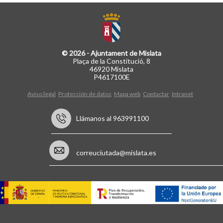
© 2026 - Ajuntament de Mislata
Plaça de la Constitució, 8
46920 Mislata
P4617100E
Aviso legal
Protección de datos
Mapa web
Contactar
Intranet
Llámanos al 963991100
correuciutada@mislata.es