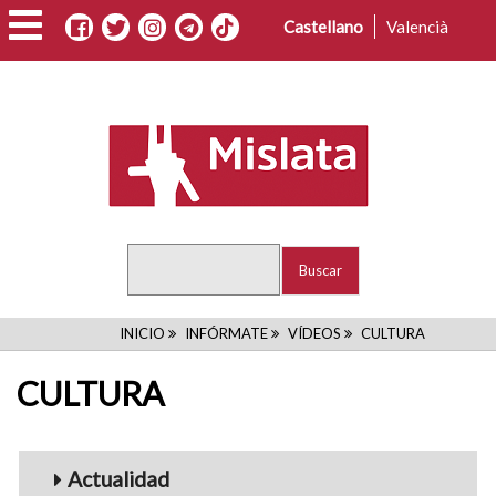
Pasar
Castellano
Valencià
al
contenido
principal
Buscar
RUTA
INICIO
INFÓRMATE
VÍDEOS
CULTURA
DE
CULTURA
NAVEGACIÓN
Menu_Videos
Actualidad