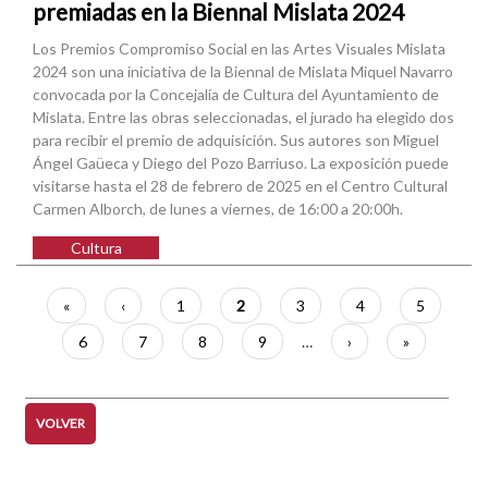
premiadas en la Biennal Mislata 2024
Los Premios Compromiso Social en las Artes Visuales Mislata
2024 son una iniciativa de la Biennal de Mislata Miquel Navarro
convocada por la Concejalía de Cultura del Ayuntamiento de
Mislata. Entre las obras seleccionadas, el jurado ha elegido dos
para recibir el premio de adquisición. Sus autores son Miguel
Ángel Gaüeca y Diego del Pozo Barriuso. La exposición puede
visitarse hasta el 28 de febrero de 2025 en el Centro Cultural
Carmen Alborch, de lunes a viernes, de 16:00 a 20:00h.
Cultura
Paginación
Primera
«
Página
‹
Página
1
Página
2
Página
3
Página
4
Página
5
página
anterior
actual
Página
6
Página
7
Página
8
Página
9
…
Siguiente
›
Última
»
página
página
VOLVER