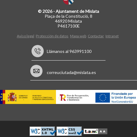
© 2026 - Ajuntament de Mislata
Plaça de la Constitució, 8
46920 Mislata
P4617100E
Aviso legal
Protección de datos
Mapa web
Contactar
Intranet
Llámanos al 963991100
correuciutada@mislata.es