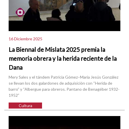
16 Diciembre 2025
La Biennal de Mislata 2025 premia la
memoria obrera y la herida reciente de la
Dana
Mery Sales y el tándem Patricia Gómez–María Jesús González
se llevan los dos galardones de adquisición con “Herida de
barro” y “Albergue para obreros. Pantano de Benagéber 1932-
1952”
Cultura