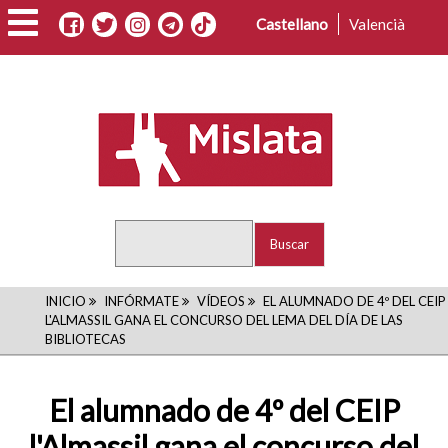
Pasar
Castellano
Valencià
al
contenido
principal
Buscar
RUTA
INICIO
INFÓRMATE
VÍDEOS
EL ALUMNADO DE 4º DEL CEIP
L'ALMASSIL GANA EL CONCURSO DEL LEMA DEL DÍA DE LAS
DE
BIBLIOTECAS
NAVEGACIÓN
El alumnado de 4º del CEIP
l'Almassil gana el concurso del