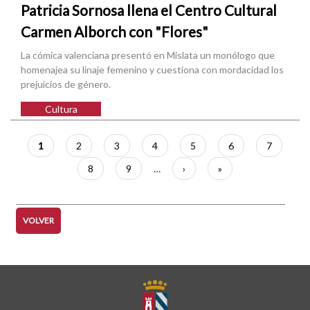
Patricia Sornosa llena el Centro Cultural
Carmen Alborch con "Flores"
La cómica valenciana presentó en Mislata un monólogo que
homenajea su linaje femenino y cuestiona con mordacidad los
prejuicios de género.
Cultura
Paginación
Página
1
Página
2
Página
3
Página
4
Página
5
Página
6
Página
7
actual
Página
8
Página
9
…
Siguiente
›
Última
»
página
página
VOLVER