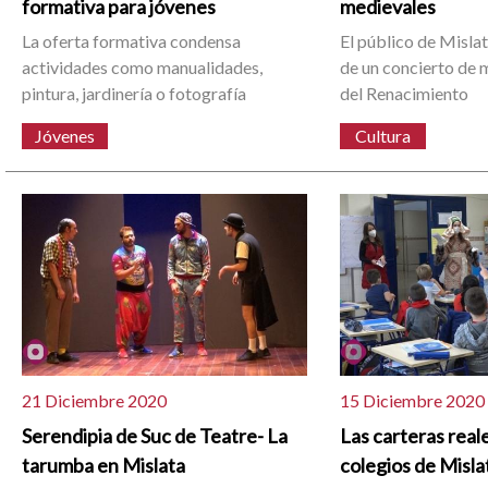
formativa para jóvenes
medievales
La oferta formativa condensa
El público de Misla
actividades como manualidades,
de un concierto de 
pintura, jardinería o fotografía
del Renacimiento
Jóvenes
Cultura
21 Diciembre 2020
15 Diciembre 2020
Serendipia de Suc de Teatre- La
Las carteras reale
tarumba en Mislata
colegios de Misla