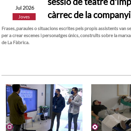
sessió de teatre d'imp
Jul 2026
càrrec de la companyi
Joves
Frases, paraules o situacions escrites pels propis assistents van s
per a crear escenes i personatges únics, construïts sobre la marxa 
de La Fàbrica.