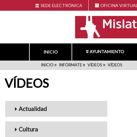
Pasar
SEDE ELECTRÓNICA
OFICINA VIRTUA
al
contenido
principal
AYUNTAMIENTO
INICIO
RUTA
INICIO
INFÓRMATE
VÍDEOS
VÍDEOS
VÍDEOS
DE
NAVEGACIÓN
Menu_Videos
Actualidad
Cultura