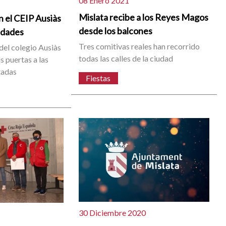
08 Enero 2021
Mislata recibe a los Reyes Magos
n el CEIP Ausiàs
desde los balcones
idades
Tres comitivas reales han recorrido
del colegio Ausiàs
todas las calles de la ciudad
s puertas a las
tadas
Fiestas
30 Diciembre 2020