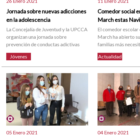
26 Enero 2021
11 Enero 2021
Jornada sobre nuevas adicciones
Comedor social e
en la adolescencia
March estas Nav
La Concejalía de Juventud y la UPCCA
El comedor escolar 
organizan una jornada sobre
March ha abierto su
prevención de conductas adictivas
familias más necesi
Jóvenes
Actualidad
05 Enero 2021
04 Enero 2021