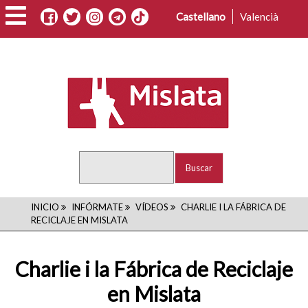
Pasar
Castellano
Valencià
al
contenido
principal
Buscar
RUTA
INICIO
INFÓRMATE
VÍDEOS
CHARLIE I LA FÁBRICA DE
RECICLAJE EN MISLATA
DE
NAVEGACIÓN
Charlie i la Fábrica de Reciclaje
en Mislata