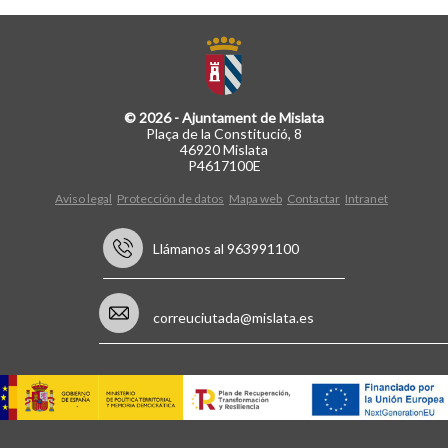
© 2026 - Ajuntament de Mislata
Plaça de la Constitució, 8
46920 Mislata
P4617100E
Aviso legal
Protección de datos
Mapa web
Contactar
Intranet
Llámanos al 963991100
correuciutada@mislata.es