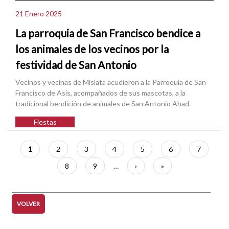
21 Enero 2025
La parroquia de San Francisco bendice a
los animales de los vecinos por la
festividad de San Antonio
Vecinos y vecinas de Mislata acudieron a la Parroquia de San
Francisco de Asís, acompañados de sus mascotas, a la
tradicional bendición de animales de San Antonio Abad.
Fiestas
Paginación
Página
1
Página
2
Página
3
Página
4
Página
5
Página
6
Página
7
actual
Página
8
Página
9
…
Siguiente
›
Última
»
página
página
VOLVER