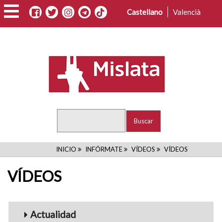
Pasar
Castellano
Valencià
al
contenido
principal
Buscar
RUTA
INICIO
INFÓRMATE
VÍDEOS
VÍDEOS
DE
VÍDEOS
NAVEGACIÓN
Menu_Videos
Actualidad