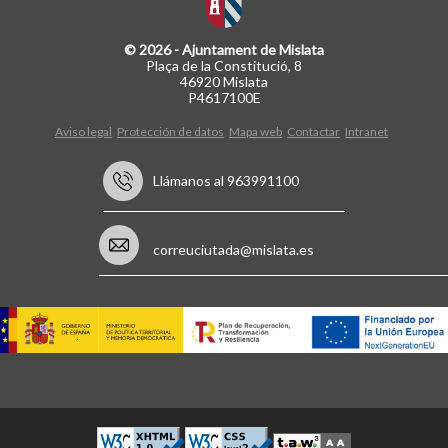
© 2026 - Ajuntament de Mislata
Plaça de la Constitució, 8
46920 Mislata
P4617100E
Aviso legal
Protección de datos
Mapa web
Contactar
Intranet
Llámanos al 963991100
correuciutada@mislata.es