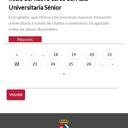
Universitaria Sénior
El programa, que ofrece a las personas mayores formación
universitaria a través de charlas y seminarios, ha agotado
todas las plazas disponibles.
Mayores
Paginación
Primera
«
Página
‹
…
Página
18
Página
19
Página
20
Página
21
página
anterior
Página
22
Página
23
Página
24
Página
25
Página
26
…
Siguient
›
actual
página
Última
»
página
VOLVER