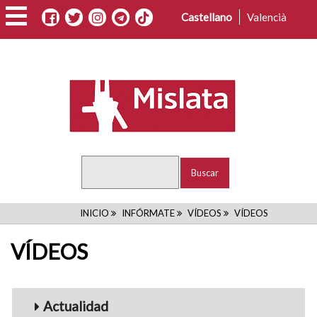
Pasar
Castellano
Valencià
al
contenido
principal
Buscar
RUTA
INICIO
INFÓRMATE
VÍDEOS
VÍDEOS
DE
VÍDEOS
NAVEGACIÓN
Menu_Videos
Actualidad