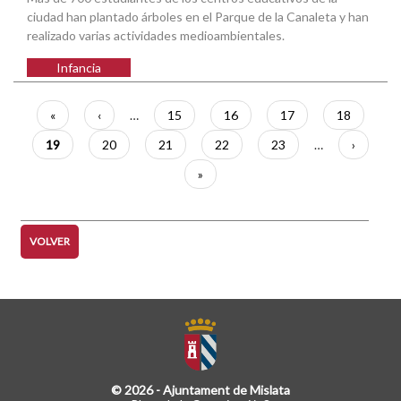
ciudad han plantado árboles en el Parque de la Canaleta y han
realizado varias actividades medioambientales.
Infancia
Paginación
Primera
«
Página
‹
…
Página
15
Página
16
Página
17
Página
18
página
anterior
Página
19
Página
20
Página
21
Página
22
Página
23
…
Siguient
›
actual
página
Última
»
página
VOLVER
© 2026 - Ajuntament de Mislata