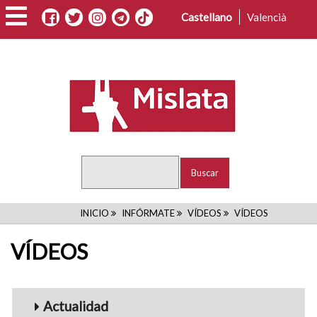
Pasar
Castellano
Valencià
al
contenido
principal
Buscar
RUTA
INICIO
INFÓRMATE
VÍDEOS
VÍDEOS
DE
VÍDEOS
NAVEGACIÓN
Menu_Videos
Actualidad