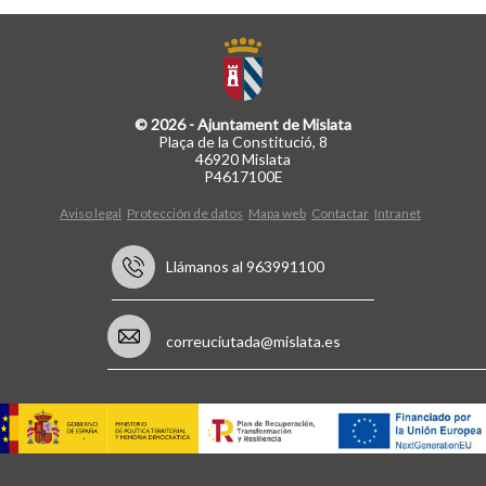
© 2026 - Ajuntament de Mislata
Plaça de la Constitució, 8
46920 Mislata
P4617100E
Aviso legal
Protección de datos
Mapa web
Contactar
Intranet
Llámanos al 963991100
correuciutada@mislata.es