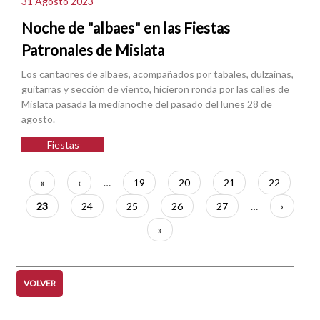
31 Agosto 2023
Noche de "albaes" en las Fiestas
Patronales de Mislata
Los cantaores de albaes, acompañados por tabales, dulzainas,
guitarras y sección de viento, hicieron ronda por las calles de
Mislata pasada la medianoche del pasado del lunes 28 de
agosto.
Fiestas
Paginación
Primera
«
Página
‹
…
Página
19
Página
20
Página
21
Página
22
página
anterior
Página
23
Página
24
Página
25
Página
26
Página
27
…
Siguient
›
actual
página
Última
»
página
VOLVER