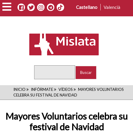
Pasar
Castellano
Valencià
al
contenido
principal
Buscar
RUTA
INICIO
INFÓRMATE
VÍDEOS
MAYORES VOLUNTARIOS
CELEBRA SU FESTIVAL DE NAVIDAD
DE
NAVEGACIÓN
Mayores Voluntarios celebra su
festival de Navidad