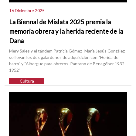
16 Diciembre 2025
La Biennal de Mislata 2025 premia la
memoria obrera y la herida reciente de la
Dana
Mery Sales y el tándem Patricia Gómez–María Jesús González
se llevan los dos galardones de adquisición con “Herida de
barro” y “Albergue para obreros. Pantano de Benagéber 1932-
1952”
Cultura