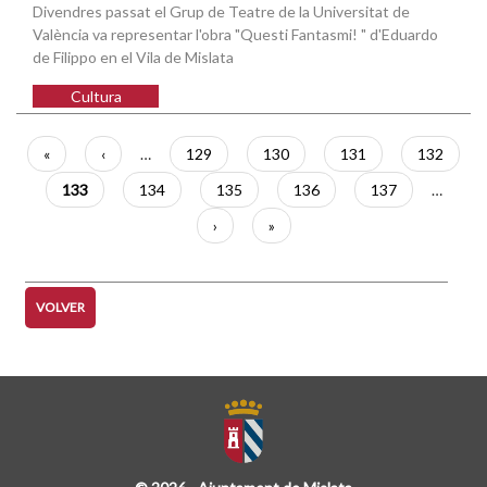
Divendres passat el Grup de Teatre de la Universitat de
València va representar l'obra "Questi Fantasmi! " d'Eduardo
de Filippo en el Vila de Mislata
Cultura
Paginación
Primera
«
Página
‹
…
Página
129
Página
130
Página
131
Página
132
página
anterior
Página
133
Página
134
Página
135
Página
136
Página
137
…
actual
Siguiente
›
Última
»
página
página
VOLVER