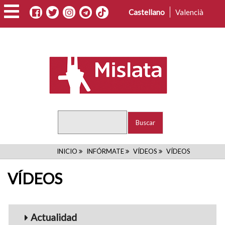
Pasar
Castellano
Valencià
al
contenido
principal
Buscar
RUTA
INICIO
INFÓRMATE
VÍDEOS
VÍDEOS
DE
VÍDEOS
NAVEGACIÓN
Menu_Videos
Actualidad