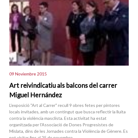
09 Noviembre 2015
Art reivindicatiu als balcons del carrer
Miguel Hernández
L'exposició "Art al Carrer" recull 9 obres fetes per pintores
locals invitades, amb un contingut que busca reflectir la lluita
contra la violència masclista. Esta activitat ha estat
organitzada per l'Associació de Dones Progresistes de
Mislata, dins de les Jornades contra la Violència de Gènere. Es
pot visitar fins al 25 de novembre.