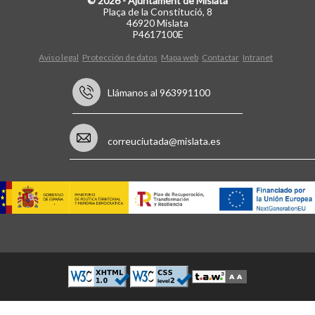
© 2026 - Ajuntament de Mislata
Plaça de la Constitució, 8
46920 Mislata
P4617100E
Aviso legal
Protección de datos
Mapa web
Contactar
Intranet
Llámanos al 963991100
correuciutada@mislata.es