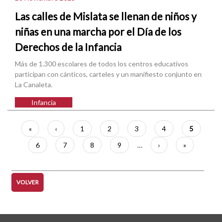
Las calles de Mislata se llenan de niños y
niñas en una marcha por el Día de los
Derechos de la Infancia
Más de 1.300 escolares de todos los centros educativos
participan con cánticos, carteles y un manifiesto conjunto en
La Canaleta.
Infancia
Paginación
Primera
«
Página
‹
Página
1
Página
2
Página
3
Página
4
Página
5
página
anterior
actual
Página
6
Página
7
Página
8
Página
9
…
Siguiente
›
Última
»
página
página
VOLVER