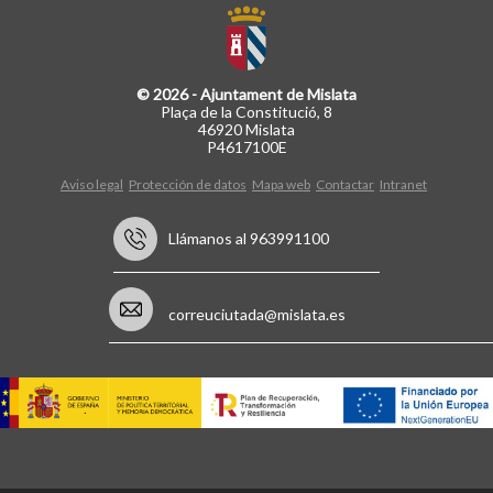
© 2026 - Ajuntament de Mislata
Plaça de la Constitució, 8
46920 Mislata
P4617100E
Aviso legal
Protección de datos
Mapa web
Contactar
Intranet
Llámanos al 963991100
correuciutada@mislata.es