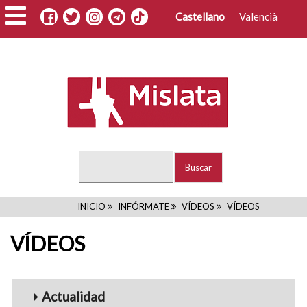
Pasar
Castellano
Valencià
al
contenido
principal
Buscar
RUTA
INICIO
INFÓRMATE
VÍDEOS
VÍDEOS
DE
VÍDEOS
NAVEGACIÓN
Menu_Videos
Actualidad