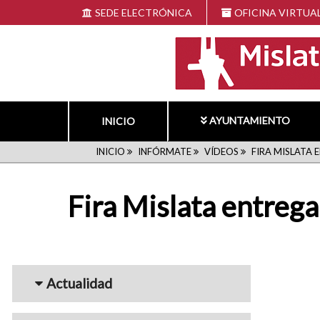
Pasar
SEDE ELECTRÓNICA
OFICINA VIRTUA
al
contenido
principal
AYUNTAMIENTO
INICIO
RUTA
INICIO
INFÓRMATE
VÍDEOS
FIRA MISLATA 
DE
Fira Mislata entrega
NAVEGACIÓN
Menu_Videos
Actualidad