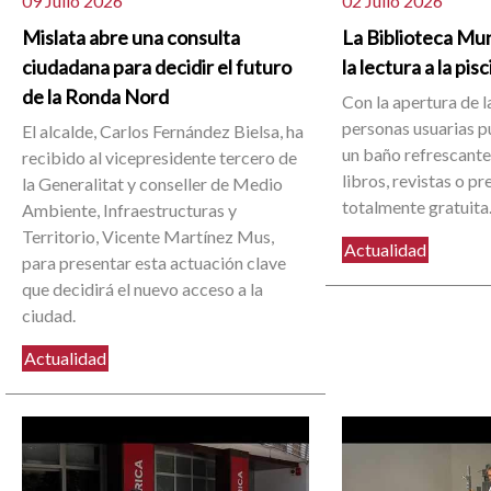
09 Julio 2026
02 Julio 2026
Mislata abre una consulta
La Biblioteca Mun
ciudadana para decidir el futuro
la lectura a la pis
de la Ronda Nord
Con la apertura de la
personas usuarias 
El alcalde, Carlos Fernández Bielsa, ha
un baño refrescante 
recibido al vicepresidente tercero de
libros, revistas o p
la Generalitat y conseller de Medio
totalmente gratuita
Ambiente, Infraestructuras y
Territorio, Vicente Martínez Mus,
Actualidad
para presentar esta actuación clave
que decidirá el nuevo acceso a la
ciudad.
Actualidad