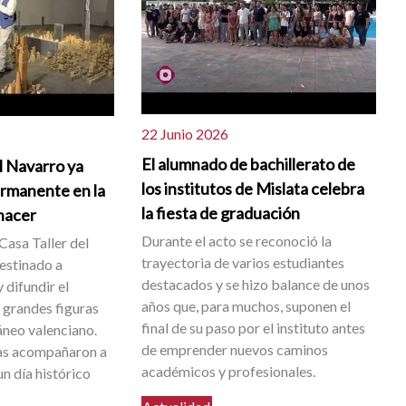
22 Junio 2026
El alumnado de bachillerato de
l Navarro ya
los institutos de Mislata celebra
ermanente en la
la fiesta de graduación
 nacer
Durante el acto se reconoció la
Casa Taller del
trayectoria de varios estudiantes
destinado a
destacados y se hizo balance de unos
 difundir el
años que, para muchos, suponen el
s grandes figuras
final de su paso por el instituto antes
neo valenciano.
de emprender nuevos caminos
as acompañaron a
académicos y profesionales.
n día histórico