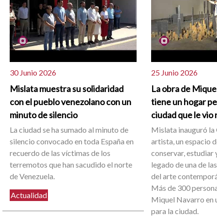
30 Junio 2026
25 Junio 2026
Mislata muestra su solidaridad
La obra de Mique
con el pueblo venezolano con un
tiene un hogar p
minuto de silencio
ciudad que le vio
La ciudad se ha sumado al minuto de
Mislata inauguró la 
silencio convocado en toda España en
artista, un espacio 
recuerdo de las víctimas de los
conservar, estudiar y
terremotos que han sacudido el norte
legado de una de la
de Venezuela.
del arte contemporá
Más de 300 person
Actualidad
Miquel Navarro en u
para la ciudad.