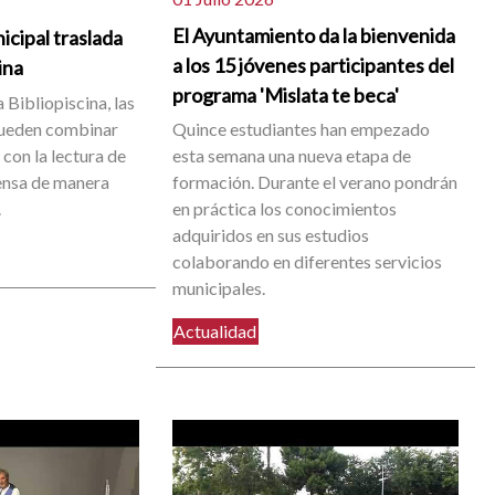
El Ayuntamiento da la bienvenida
icipal traslada
a los 15 jóvenes participantes del
cina
programa 'Mislata te beca'
 Bibliopiscina, las
pueden combinar
Quince estudiantes han empezado
con la lectura de
esta semana una nueva etapa de
rensa de manera
formación. Durante el verano pondrán
.
en práctica los conocimientos
adquiridos en sus estudios
colaborando en diferentes servicios
municipales.
Actualidad