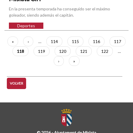
En la presenta temporada ha conseguido ser el máximo
goleador, siendo además el capitán.
Deportes
Paginación
Primera
«
Página
‹
…
Página
114
Página
115
Página
116
Página
117
página
anterior
Página
118
Página
119
Página
120
Página
121
Página
122
…
actual
Siguiente
›
Última
»
página
página
VOLVER
© 2026 - Ajuntament de Mislata