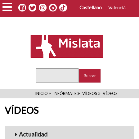
Pasar
Castellano
Valencià
al
contenido
principal
Buscar
RUTA
INICIO
INFÓRMATE
VÍDEOS
VÍDEOS
DE
VÍDEOS
NAVEGACIÓN
Menu_Videos
Actualidad