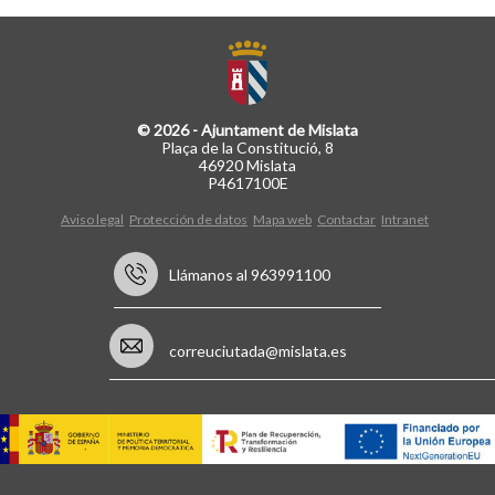
© 2026 - Ajuntament de Mislata
Plaça de la Constitució, 8
46920 Mislata
P4617100E
Aviso legal
Protección de datos
Mapa web
Contactar
Intranet
Llámanos al 963991100
correuciutada@mislata.es