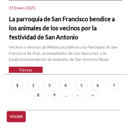
21 Enero 2025
La parroquia de San Francisco bendice a
los animales de los vecinos por la
festividad de San Antonio
Vecinos y vecinas de Mislata acudieron a la Parroquia de San
Francisco de Asís, acompañados de sus mascotas, a la
tradicional bendición de animales de San Antonio Abad.
Fiestas
Paginación
Página
1
Página
2
Página
3
Página
4
Página
5
Página
6
Página
7
actual
Página
8
Página
9
…
Siguiente
›
Última
»
página
página
VOLVER