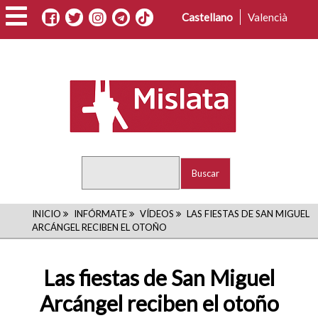
Pasar
Castellano
Valencià
al
contenido
principal
Buscar
RUTA
INICIO
INFÓRMATE
VÍDEOS
LAS FIESTAS DE SAN MIGUEL
ARCÁNGEL RECIBEN EL OTOÑO
DE
NAVEGACIÓN
Las fiestas de San Miguel
Arcángel reciben el otoño