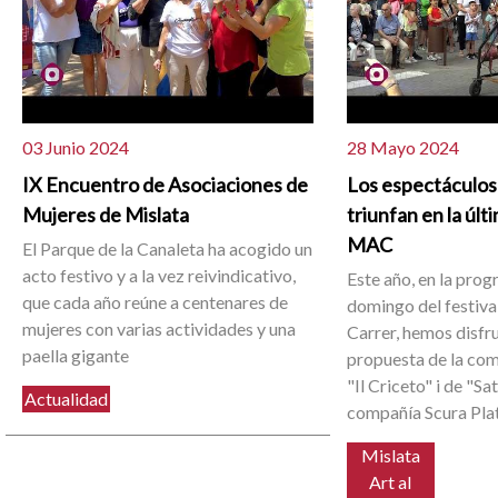
03 Junio 2024
28 Mayo 2024
IX Encuentro de Asociaciones de
Los espectáculos
Mujeres de Mislata
triunfan en la últ
MAC
El Parque de la Canaleta ha acogido un
acto festivo y a la vez reivindicativo,
Este año, en la pro
que cada año reúne a centenares de
domingo del festival
mujeres con varias actividades y una
Carrer, hemos disfr
paella gigante
propuesta de la co
"Il Criceto" i de "Sa
Actualidad
compañía Scura Plat
Mislata
Art al