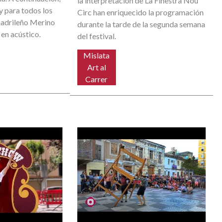
la interpretación de La Finestra Nou
y para todos los
Circ han enriquecido la programación
madrileño Merino
durante la tarde de la segunda semana
 en acústico.
del festival.
Mislata
Art al
Carrer