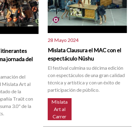
28 Mayo 2024
Mislata Clausura el MAC con el
 itinerantes
espectáculo Nüshu
ima jornada del
El festival culmina su décima edición
con espectáculos de una gran calidad
gramación del
técnica y artística y con un éxito de
 Mislata Art al
participación de público.
utado de la
mpañía Traüt con
Mislata
tsuma 3.0" de la
Art al
s.
Carrer