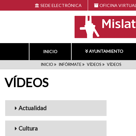
Pasar
SEDE ELECTRÓNICA
OFICINA VIRTUA
al
contenido
principal
AYUNTAMIENTO
INICIO
RUTA
INICIO
INFÓRMATE
VÍDEOS
VÍDEOS
VÍDEOS
DE
NAVEGACIÓN
Menu_Videos
Actualidad
Cultura