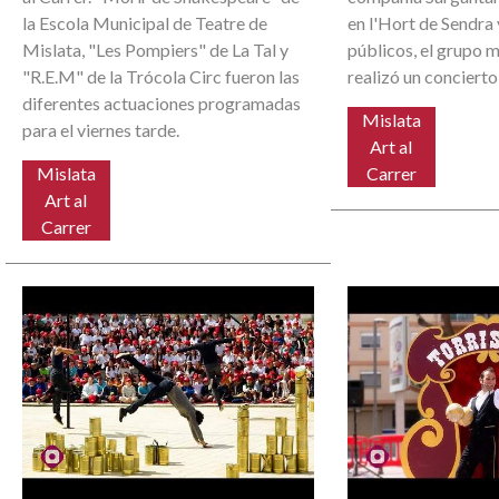
la Escola Municipal de Teatre de
en l'Hort de Sendra 
Mislata, "Les Pompiers" de La Tal y
públicos, el grupo 
"R.E.M" de la Trócola Circ fueron las
realizó un concierto
diferentes actuaciones programadas
Mislata
para el viernes tarde.
Art al
Mislata
Carrer
Art al
Carrer