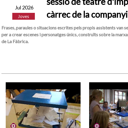
sessió de teatre d'imp
Jul 2026
càrrec de la companyi
Joves
Frases, paraules o situacions escrites pels propis assistents van s
per a crear escenes i personatges únics, construïts sobre la marxa 
de La Fàbrica.