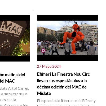
27 Mayo 2024
Efímer i La Finestra Nou Circ
ón matinal del
llevan sus espectáculos a la
del MAC
décima edición del MAC de
lata Art al Carrer,
Mislata
s a disfrutar de un
nses con la
El espectáculo itinerante de Efímer y
a. A continuación,