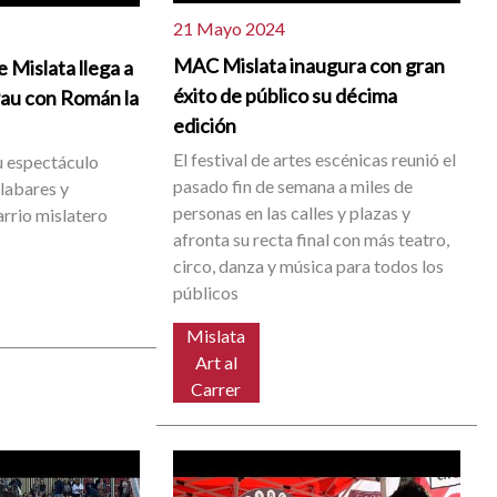
21 Mayo 2024
MAC Mislata inaugura con gran
 Mislata llega a
éxito de público su décima
Pau con Román la
edición
El festival de artes escénicas reunió el
su espectáculo
pasado fin de semana a miles de
alabares y
personas en las calles y plazas y
barrio mislatero
afronta su recta final con más teatro,
circo, danza y música para todos los
públicos
Mislata
Art al
Carrer