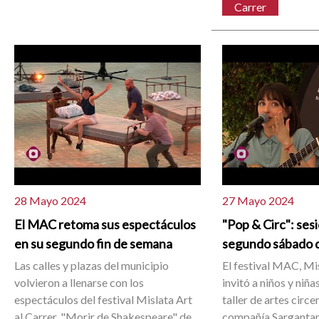
Carrer
28 Mayo 2024
27 Mayo 2024
El MAC retoma sus espectáculos
"Pop & Circ": sesi
en su segundo fin de semana
segundo sábado 
Las calles y plazas del municipio
El festival MAC, Mis
volvieron a llenarse con los
invitó a niños y niña
espectáculos del festival Mislata Art
taller de artes circe
al Carrer. "Morir de Shakespeare" de
compañía Sargantan