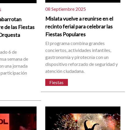
08 Septiembre 2025
5
Mislata vuelve a reunirse en el
abarrotan
recinto ferial para celebrar las
re de las Fiestas
Fiestas Populares
 Orquesta
El programa combina grandes
conciertos, actividades infantiles,
bado 6 de
gastronomía y pirotecnia con un
ensa semana de
dispositivo reforzado de seguridad y
on una jornada
atención ciudadana.
 participación
Fiestas