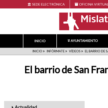
Pasar
SEDE ELECTRÓNICA
OFICINA VIRTUA
al
contenido
principal
AYUNTAMIENTO
INICIO
RUTA
INICIO
INFÓRMATE
VÍDEOS
EL BARRIO DE 
DE
El barrio de San Fra
NAVEGACIÓN
Menu_Videos
Actualidad