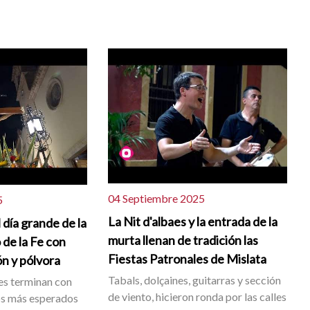
04 Septiembre 2025
5
La Nit d'albaes y la entrada de la
 día grande de la
murta llenan de tradición las
 de la Fe con
Fiestas Patronales de Mislata
ón y pólvora
Tabals, dolçaines, guitarras y sección
les terminan con
de viento, hicieron ronda por las calles
s más esperados