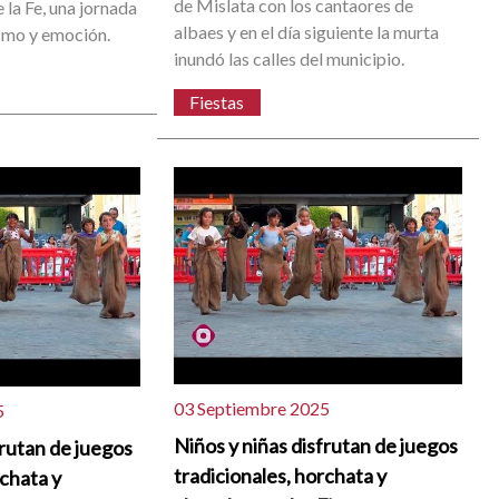
de Mislata con los cantaores de
e la Fe, una jornada
albaes y en el día siguiente la murta
smo y emoción.
inundó las calles del municipio.
Fiestas
03 Septiembre 2025
5
Niños y niñas disfrutan de juegos
frutan de juegos
tradicionales, horchata y
rchata y