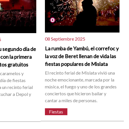
08 Septiembre 2025
5
La rumba de Yambú, el correfoc y
u segundo día de
la voz de Beret llenan de vida las
 con la primera
fiestas populares de Mislata
tos gratuitos
El recinto ferial de Mislata vivió una
 caramelos y
noche emocionante, marcada por la
día de fiestas
música, el fuego y uno de los grandes
 un recinto ferial
conciertos que hicieron bailar y
cuchar a Depol y
cantar a miles de personas.
Fiestas