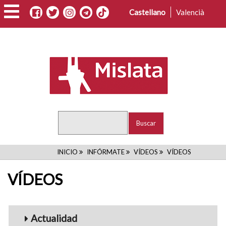
Pasar
Castellano
Valencià
al
contenido
principal
Buscar
RUTA
INICIO
INFÓRMATE
VÍDEOS
VÍDEOS
DE
VÍDEOS
NAVEGACIÓN
Menu_Videos
Actualidad