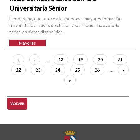
Universitaria Sénior
El programa, que ofrece a las personas mayores formación
universitaria a través de charlas y seminarios, ha agotado
todas las plazas disponibles.
Mayores
Paginación
Primera
«
Página
‹
…
Página
18
Página
19
Página
20
Página
21
página
anterior
Página
22
Página
23
Página
24
Página
25
Página
26
…
Siguient
›
actual
página
Última
»
página
VOLVER