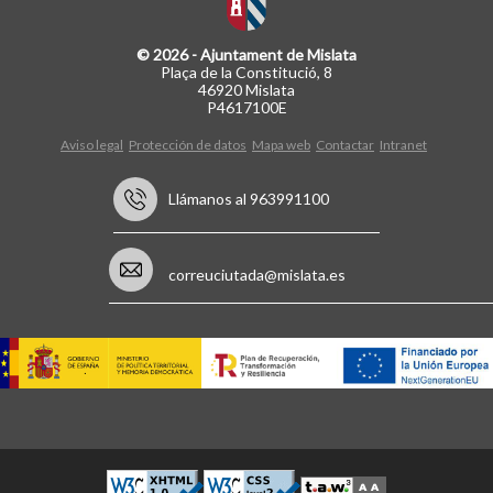
© 2026 - Ajuntament de Mislata
Plaça de la Constitució, 8
46920 Mislata
P4617100E
Aviso legal
Protección de datos
Mapa web
Contactar
Intranet
Llámanos al 963991100
correuciutada@mislata.es