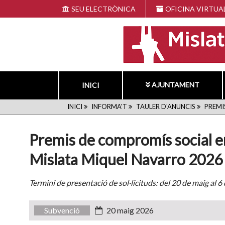
Vés
SEU ELECTRÒNICA
OFICINA VIRTUA
al
contingut
AJUNTAMENT
INICI
FIL
INICI
INFORMA'T
TAULER D'ANUNCIS
PREMIS
D'ARIADNA
Premis de compromís social en 
Mislata Miquel Navarro 2026
Termini de presentació de sol·licituds: del 20 de maig al 
Subvenció
20 maig 2026