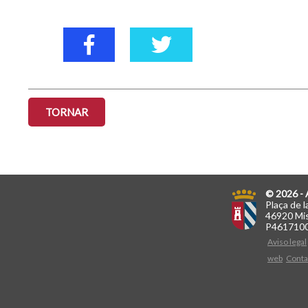
TORNAR
© 2026 - 
Plaça de l
46920 Mis
P461710
Aviso legal
web
Conta