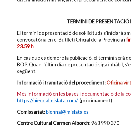
TERMINI DE PRESENTACIÓ 
El termini de presentació de sol·licituds s'iniciarà amb
convocatòria en el Butlletí Oficial de la Província i
fi
23.59 h
.
En cas que es demore la publicació, el termini serà de 
BOP. Quan l'últim dia de presentació siga inhàbil, s'
següent.
Informació i tramitació del procediment:
Oficina vir
Més informació en les bases i documentació de la c
https://biennalmislata.com/
(pròximament)
Comissariat:
biennal@mislata.es
Centre Cultural Carmen Alborch:
963 990 370