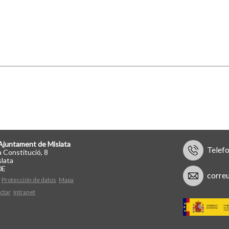
Ajuntament de Mislata
Telef
a Constitució, 8
lata
0E
corre
Protección de datos
Mapa
ctar
Intranet