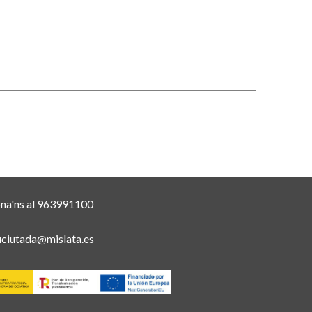
ona'ns al 963991100
uciutada@mislata.es