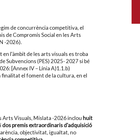
ègim de concurrència competitiva, el
emis de Compromís Social en les Arts
N -2026).
 en l'àmbit de les arts visuals es troba
c de Subvencions (PES) 2025- 2027 si bé
026: [Annex IV – Línia A)1.1.b)
nalitat el foment de la cultura, en el
 Arts Visuals, Mislata -2026 inclou
huit
i
dos premis extraordinaris d'adquisició
arència, objectivitat, igualtat, no
ència competitiva
.