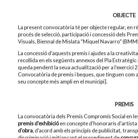
OBJECTE
La present convocatòria té per objecte regular, en r
procés de selecció, participació i concessió dels Pr
Visuals, Biennal de Mislata “Miquel Navarro” (BMM
La concessió d'aquests premis i ajudes a la creativitat
recollida en els següents annexos del Pla Estratègi
queda pendent la seua actualització per a l'exercici 2
Convocatòria de premis i beques, que tinguen com a fi
seu concepte més ampli en el municipi].
PREMIS
La convocatòria dels Premis Compromís Social en les
premis d'exhibició
en concepte d'honoraris d'artista 
d'obra
, d'acord amb els principis de publicitat, transp
discriminació i mitjançant el procediment de
concurr