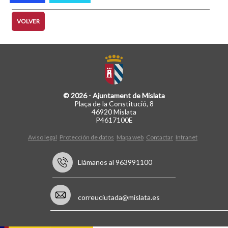
VOLVER
© 2026 - Ajuntament de Mislata
Plaça de la Constitució, 8
46920 Mislata
P4617100E
Aviso legal
Protección de datos
Mapa web
Contactar
Intranet
Llámanos al 963991100
correuciutada@mislata.es