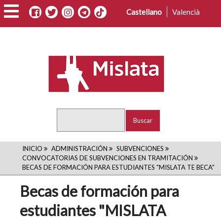
Pasar
Castellano
Valencià
al
contenido
principal
Buscar
RUTA
INICIO
ADMINISTRACIÓN
SUBVENCIONES
CONVOCATORIAS DE SUBVENCIONES EN TRAMITACIÓN
DE
BECAS DE FORMACIÓN PARA ESTUDIANTES "MISLATA TE BECA"
NAVEGACIÓN
Becas de formación para
estudiantes "MISLATA