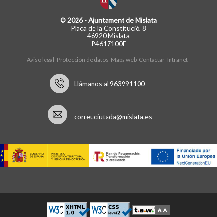
© 2026 - Ajuntament de Mislata
Plaça de la Constitució, 8
46920 Mislata
P4617100E
Aviso legal
Protección de datos
Mapa web
Contactar
Intranet
Llámanos al 963991100
correuciutada@mislata.es