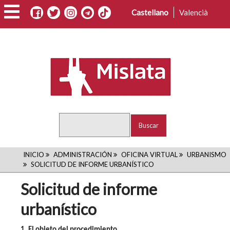
Pasar
Castellano
Valencià
al
contenido
principal
Buscar
RUTA
INICIO
ADMINISTRACIÓN
OFICINA VIRTUAL
URBANISMO
SOLICITUD DE INFORME URBANÍSTICO
DE
Solicitud de informe
NAVEGACIÓN
urbanístico
1. El objeto del procedimiento