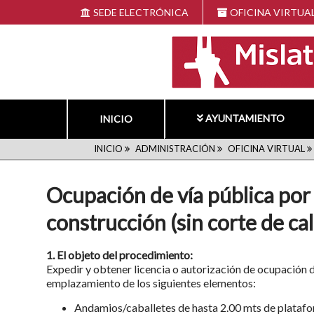
Pasar
SEDE ELECTRÓNICA
OFICINA VIRTUA
al
contenido
principal
AYUNTAMIENTO
INICIO
RUTA
INICIO
ADMINISTRACIÓN
OFICINA VIRTUAL
DE
Ocupación de vía pública por
NAVEGACIÓN
construcción (sin corte de cal
1. El objeto del procedimiento:
Expedir y obtener licencia o autorización de ocupación de 
emplazamiento de los siguientes elementos:
Andamios/caballetes de hasta 2.00 mts de platafo