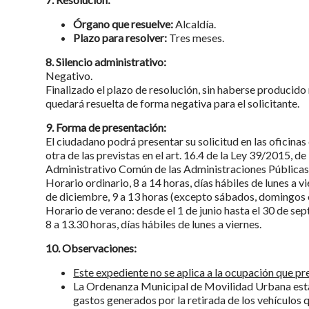
Órgano que resuelve:
Alcaldía.
Plazo para resolver:
Tres meses.
8. Silencio administrativo:
Negativo.
Finalizado el plazo de resolución, sin haberse producido 
quedará resuelta de forma negativa para el solicitante.
9. Forma de presentación:
El ciudadano podrá presentar su solicitud en las oficina
otra de las previstas en el art. 16.4 de la Ley 39/2015, 
Administrativo Común de las Administraciones Públicas
Horario ordinario, 8 a 14 horas, días hábiles de lunes a v
de diciembre, 9 a 13 horas (excepto sábados, domingos o
Horario de verano: desde el 1 de junio hasta el 30 de sept
8 a 13.30 horas, días hábiles de lunes a viernes.
10. Observaciones:
Este expediente no se aplica a la ocupación que pre
La Ordenanza Municipal de Movilidad Urbana estab
gastos generados por la retirada de los vehículos