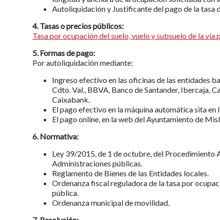
Autoliquidación y Justificante del pago de la tasa 
4. Tasas o precios públicos:
Tasa por ocupación del suelo, vuelo y subsuelo de la vía 
5. Formas de pago:
Por autoliquidación mediante:
Ingreso efectivo en las oficinas de las entidades b
Cdto. Val., BBVA, Banco de Santander, Ibercaja, C
Caixabank.
El pago efectivo en la máquina automática sita en l
El pago online, en la web del Ayuntamiento de Misl
6. Normativa:
Ley 39/2015, de 1 de octubre, del Procedimiento 
Administraciones públicas.
Reglamento de Bienes de las Entidades locales.
Ordenanza fiscal reguladora de la tasa por ocupació
pública.
Ordenanza municipal de movilidad.
7. Resolución: