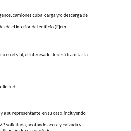
genos, camiones cuba, carga y/o descarga de
sde el interior del edificio (Ejem.
co en el víal, el interesado deberá tramitar la
olicitud.
y a su representante, en su caso, incluyendo
OVP solicitada, acotando acera y calzada y
indicación de su superficie.