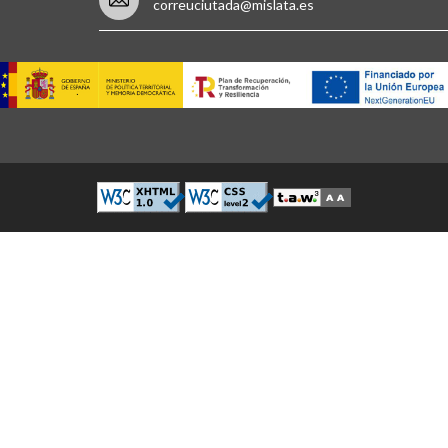
correuciutada@mislata.es