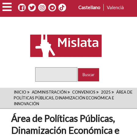
Pasar
Castellano
Valencià
al
contenido
principal
Buscar
RUTA
INICIO
ADMINISTRACIÓN
CONVENIOS
2025
ÁREA DE
POLÍTICAS PÚBLICAS, DINAMIZACIÓN ECONÓMICA E
DE
INNOVACIÓN
NAVEGACIÓN
Área de Políticas Públicas,
Dinamización Económica e