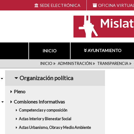
Pasar
SEDE ELECTRÓNICA
OFICINA VIRTUA
al
contenido
principal
AYUNTAMIENTO
INICIO
RUTA
INICIO
ADMINISTRACIÓN
TRANSPARENCIA
navigation5
Organización política
DE
Pleno
NAVEGACIÓN
Comisiones Informativas
Competencias y composición
Actas Interior y Bienestar Social
Actas Urbanismo, Obras y Medio Ambiente