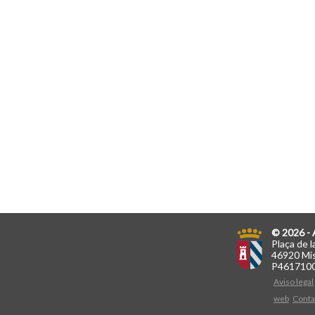
© 2026 - 
Plaça de l
46920 Mis
P461710
Aviso legal
web
Conta