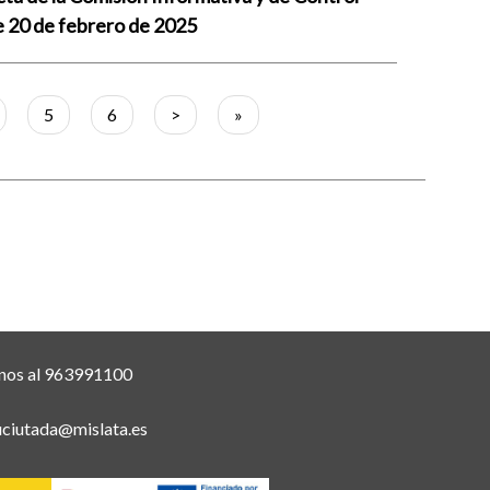
e 20 de febrero de 2025
gina
Página
5
Página
6
Siguiente
>
Última
»
página
página
nos al 963991100
uciutada@mislata.es