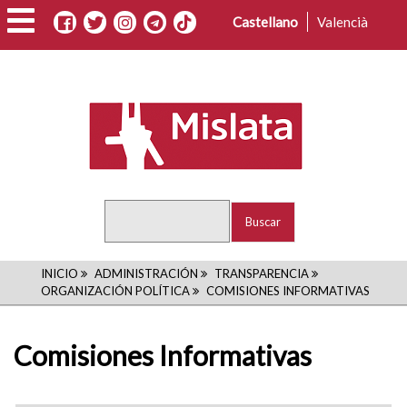
Pasar
Castellano
Valencià
al
contenido
principal
Buscar
RUTA
INICIO
ADMINISTRACIÓN
TRANSPARENCIA
ORGANIZACIÓN POLÍTICA
COMISIONES INFORMATIVAS
DE
NAVEGACIÓN
Comisiones Informativas