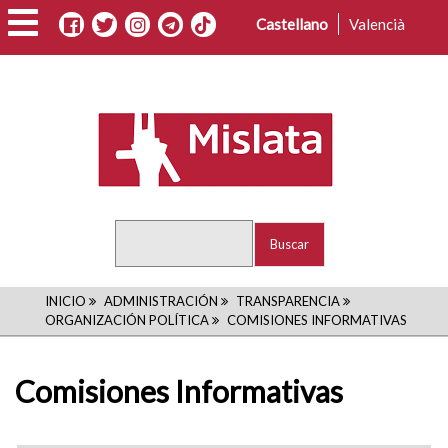
Pasar
Castellano
Valencià
al
contenido
principal
Buscar
RUTA
INICIO
ADMINISTRACIÓN
TRANSPARENCIA
ORGANIZACIÓN POLÍTICA
COMISIONES INFORMATIVAS
DE
NAVEGACIÓN
Comisiones Informativas