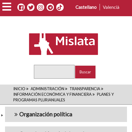
Pasar
Castellano
Valencià
al
contenido
principal
Buscar
RUTA
INICIO
ADMINISTRACIÓN
TRANSPARENCIA
INFORMACIÓN ECONÓMICA Y FINANCIERA
PLANES Y
DE
PROGRAMAS PLURIANUALES
navigation5
NAVEGACIÓN
Organización política