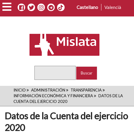
Pasar
Castellano
Valencià
al
contenido
principal
Buscar
RUTA
INICIO
ADMINISTRACIÓN
TRANSPARENCIA
INFORMACIÓN ECONÓMICA Y FINANCIERA
DATOS DE LA
DE
CUENTA DEL EJERCICIO 2020
NAVEGACIÓN
Datos de la Cuenta del ejercicio
2020