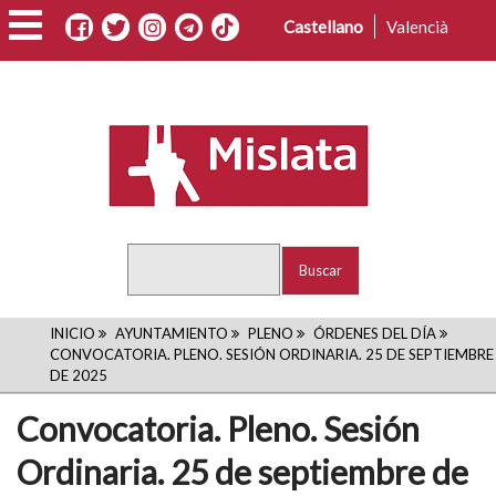
Pasar
Castellano
Valencià
al
contenido
principal
Buscar
RUTA
INICIO
AYUNTAMIENTO
PLENO
ÓRDENES DEL DÍA
CONVOCATORIA. PLENO. SESIÓN ORDINARIA. 25 DE SEPTIEMBRE
DE
DE 2025
NAVEGACIÓN
Convocatoria. Pleno. Sesión
Ordinaria. 25 de septiembre de