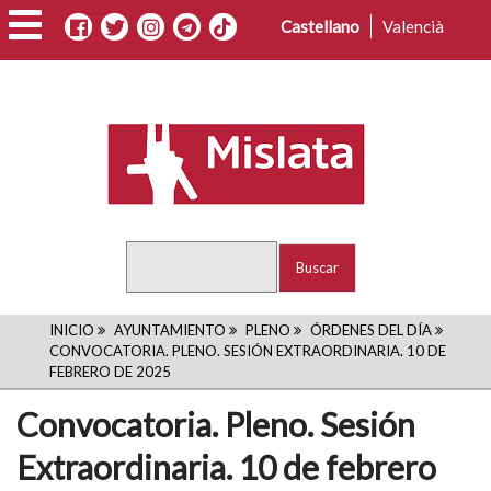
Pasar
Castellano
Valencià
al
contenido
principal
Buscar
RUTA
INICIO
AYUNTAMIENTO
PLENO
ÓRDENES DEL DÍA
CONVOCATORIA. PLENO. SESIÓN EXTRAORDINARIA. 10 DE
DE
FEBRERO DE 2025
NAVEGACIÓN
Convocatoria. Pleno. Sesión
Extraordinaria. 10 de febrero