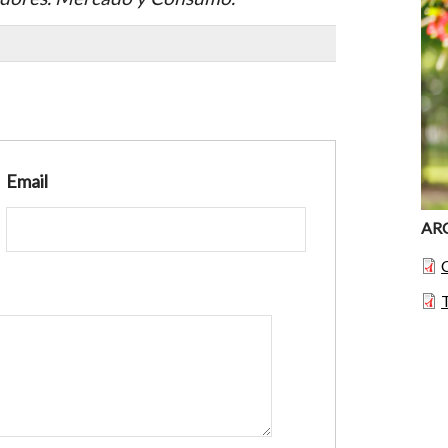
Email
AR
T