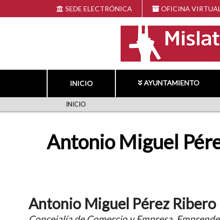
Pasar
SEDE ELECTRÓNICA
OFICINA VIRTUA
al
contenido
principal
AYUNTAMIENTO
INICIO
RUTA
INICIO
DE
Antonio Miguel Pére
NAVEGACIÓN
Antonio Miguel Pérez Ribero
Concejalía de Comercio y Empresa. Emprend