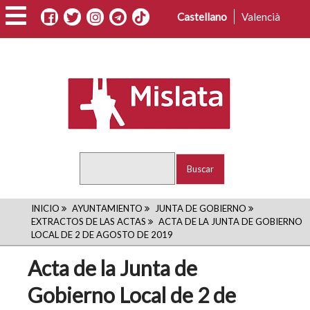
Pasar
Castellano
Valencià
al
contenido
principal
Buscar
RUTA
INICIO
AYUNTAMIENTO
JUNTA DE GOBIERNO
EXTRACTOS DE LAS ACTAS
ACTA DE LA JUNTA DE GOBIERNO
DE
LOCAL DE 2 DE AGOSTO DE 2019
NAVEGACIÓN
Acta de la Junta de
Gobierno Local de 2 de