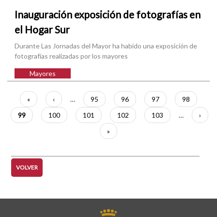
Inauguración exposición de fotografías en
el Hogar Sur
Durante Las Jornadas del Mayor ha habido una exposición de
fotografías realizadas por los mayores
Mayores
Paginación
Primera
«
Página
‹
…
Página
95
Página
96
Página
97
Página
98
página
anterior
Página
99
Página
100
Página
101
Página
102
Página
103
…
Sigui
›
actual
págin
Última
»
página
VOLVER