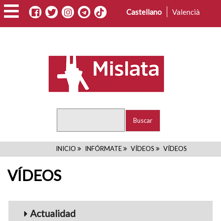
Pasar
Castellano
Valencià
al
contenido
principal
Buscar
RUTA
INICIO
INFÓRMATE
VÍDEOS
VÍDEOS
DE
VÍDEOS
NAVEGACIÓN
Menu_Videos
Actualidad