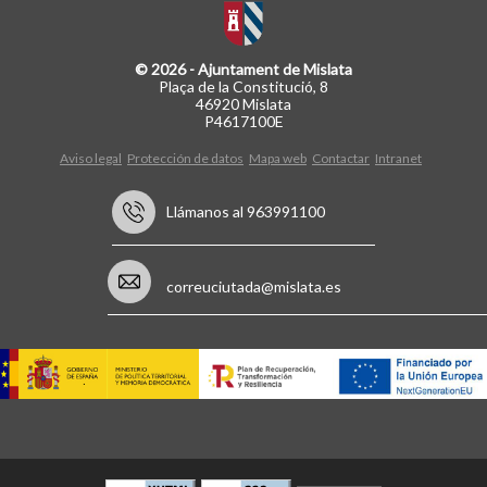
© 2026 - Ajuntament de Mislata
Plaça de la Constitució, 8
46920 Mislata
P4617100E
Aviso legal
Protección de datos
Mapa web
Contactar
Intranet
Llámanos al 963991100
correuciutada@mislata.es