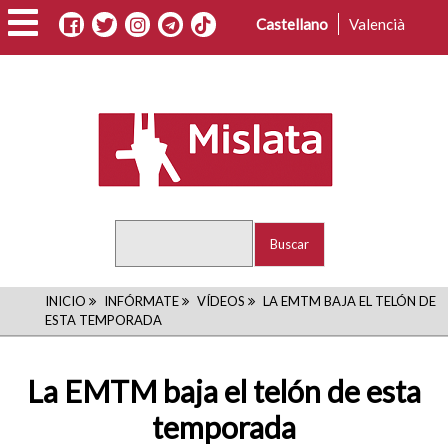
Pasar
Castellano
Valencià
al
contenido
principal
Buscar
RUTA
INICIO
INFÓRMATE
VÍDEOS
LA EMTM BAJA EL TELÓN DE
ESTA TEMPORADA
DE
NAVEGACIÓN
La EMTM baja el telón de esta
temporada