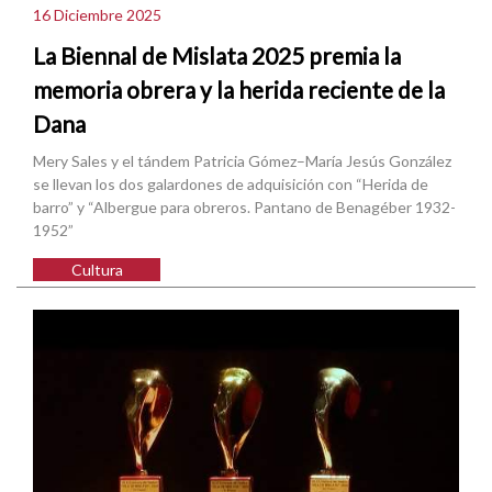
16 Diciembre 2025
La Biennal de Mislata 2025 premia la
memoria obrera y la herida reciente de la
Dana
Mery Sales y el tándem Patricia Gómez–María Jesús González
se llevan los dos galardones de adquisición con “Herida de
barro” y “Albergue para obreros. Pantano de Benagéber 1932-
1952”
Cultura