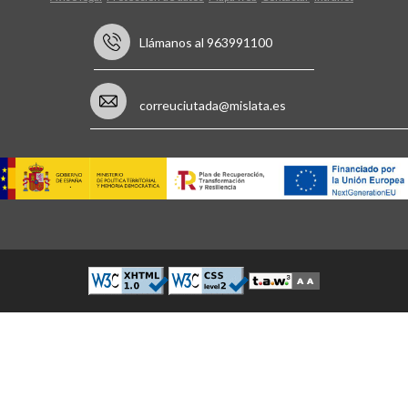
Llámanos al 963991100
correuciutada@mislata.es