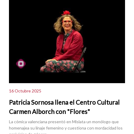
16 Octubre 2025
Patricia Sornosa llena el Centro Cultural
Carmen Alborch con "Flores"
La cómica valenciana presentó en Mislata un monólogo que
homenajea su linaje femenino y cuestiona con mordacidad los