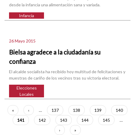
desde la infancia una alimentación sana y variada.
Infancia
26 Mayo 2015
Bielsa agradece a la ciudadanía su
confianza
El alcalde socialista ha recibido hoy multitud de felicitaciones y
muestras de cariño de los vecinos tras su victoria electoral.
Elecciones
Locales
Paginación
Primera
«
Página
‹
…
Página
137
Página
138
Página
139
Página
140
página
anterior
Página
141
Página
142
Página
143
Página
144
Página
145
…
actual
Siguiente
›
Última
»