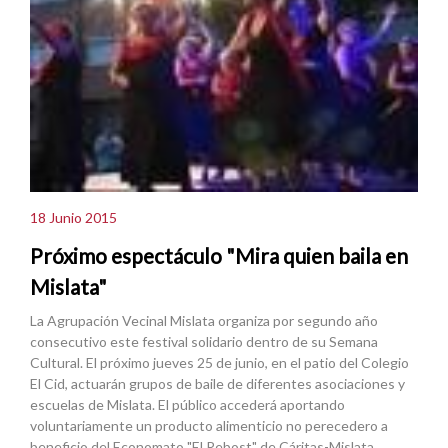
18 Junio 2015
Próximo espectáculo "Mira quien baila en
Mislata"
La Agrupación Vecinal Mislata organiza por segundo año
consecutivo este festival solidario dentro de su Semana
Cultural. El próximo jueves 25 de junio, en el patio del Colegio
El Cid, actuarán grupos de baile de diferentes asociaciones y
escuelas de Mislata. El público accederá aportando
voluntariamente un producto alimenticio no perecedero a
beneficio del Economato "El Rebost" de Cáritas-Mislata