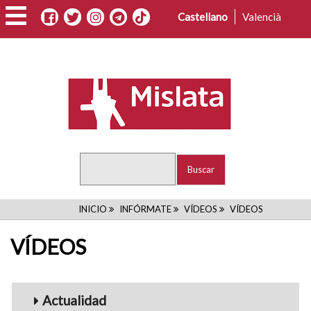
Pasar
Castellano
Valencià
al
contenido
principal
Buscar
RUTA
INICIO
INFÓRMATE
VÍDEOS
VÍDEOS
DE
VÍDEOS
NAVEGACIÓN
Menu_Videos
Actualidad