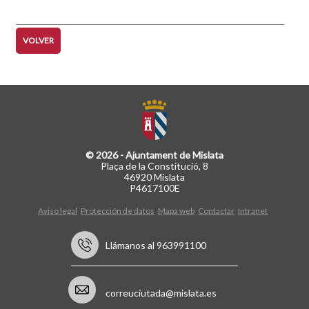
página
página
VOLVER
© 2026 - Ajuntament de Mislata
Plaça de la Constitució, 8
46920 Mislata
P4617100E
Aviso legal
Protección de datos
Mapa web
Contactar
Intranet
Llámanos al 963991100
correuciutada@mislata.es