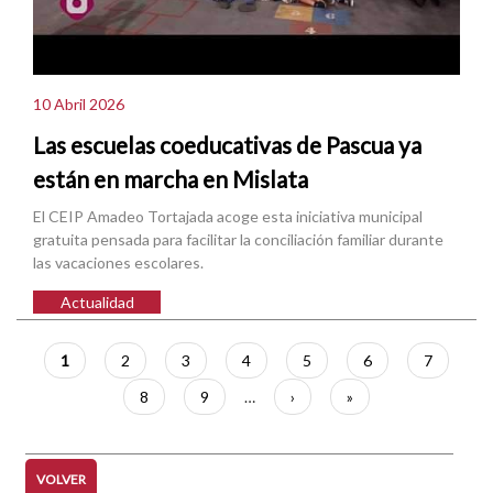
10 Abril 2026
Las escuelas coeducativas de Pascua ya
están en marcha en Mislata
El CEIP Amadeo Tortajada acoge esta iniciativa municipal
gratuita pensada para facilitar la conciliación familiar durante
las vacaciones escolares.
Actualidad
Paginación
Página
1
Página
2
Página
3
Página
4
Página
5
Página
6
Página
7
actual
Página
8
Página
9
…
Siguiente
›
Última
»
página
página
VOLVER