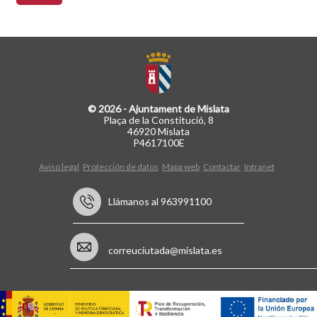
© 2026 - Ajuntament de Mislata
Plaça de la Constitució, 8
46920 Mislata
P4617100E
Aviso legal
Protección de datos
Mapa web
Contactar
Intranet
Llámanos al 963991100
correuciutada@mislata.es