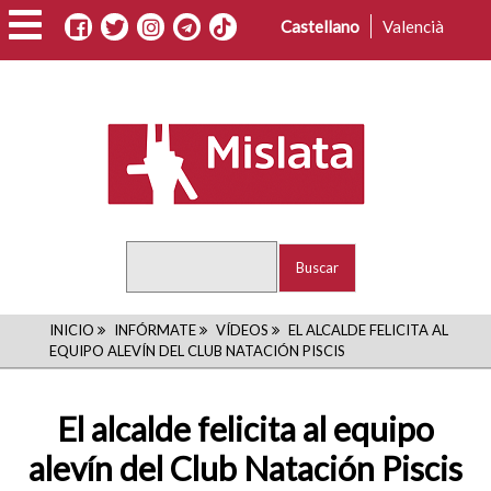
Pasar
Castellano
Valencià
al
contenido
principal
Buscar
RUTA
INICIO
INFÓRMATE
VÍDEOS
EL ALCALDE FELICITA AL
EQUIPO ALEVÍN DEL CLUB NATACIÓN PISCIS
DE
NAVEGACIÓN
El alcalde felicita al equipo
alevín del Club Natación Piscis