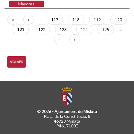
Mayores
Paginación
Primera
«
Página
‹
…
Página
117
Página
118
Página
119
Página
120
página
anterior
Página
121
Página
122
Página
123
Página
124
Página
125
…
actual
Siguiente
›
Última
»
página
página
VOLVER
© 2026 - Ajuntament de Mislata
Plaça de la Constitució, 8
46920 Mislata
P4617100E