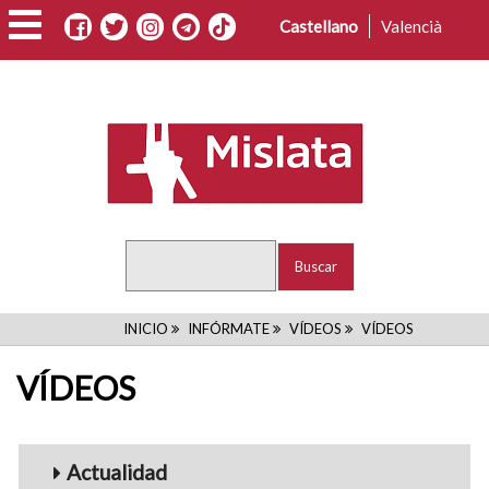
Pasar
Castellano
Valencià
al
contenido
principal
Buscar
RUTA
INICIO
INFÓRMATE
VÍDEOS
VÍDEOS
DE
VÍDEOS
NAVEGACIÓN
Menu_Videos
Actualidad