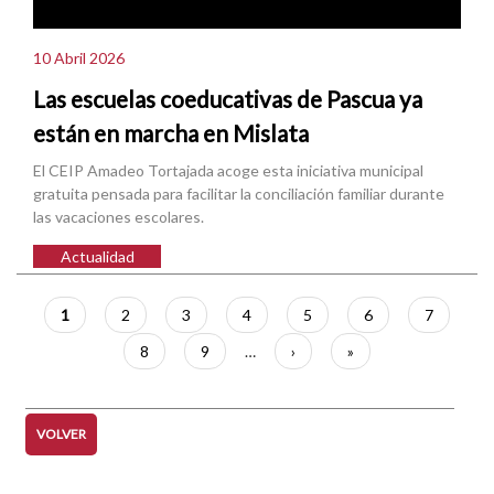
10 Abril 2026
Las escuelas coeducativas de Pascua ya
están en marcha en Mislata
El CEIP Amadeo Tortajada acoge esta iniciativa municipal
gratuita pensada para facilitar la conciliación familiar durante
las vacaciones escolares.
Actualidad
Paginación
Página
1
Página
2
Página
3
Página
4
Página
5
Página
6
Página
7
actual
Página
8
Página
9
…
Siguiente
›
Última
»
página
página
VOLVER