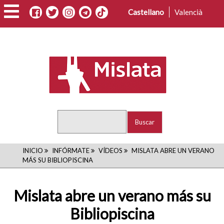
Pasar
Castellano
Valencià
al
contenido
principal
Buscar
RUTA
INICIO
INFÓRMATE
VÍDEOS
MISLATA ABRE UN VERANO
MÁS SU BIBLIOPISCINA
DE
NAVEGACIÓN
Mislata abre un verano más su
Bibliopiscina