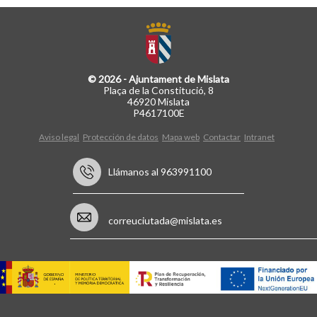
© 2026 - Ajuntament de Mislata
Plaça de la Constitució, 8
46920 Mislata
P4617100E
Aviso legal
Protección de datos
Mapa web
Contactar
Intranet
Llámanos al 963991100
correuciutada@mislata.es