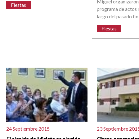
Miguel organizaron
Fiestas
programa de actos r
largo del pasado fi
Fiestas
24 Septiembre 2015
23 Septiembre 201
El alcalde de Mislata es elegido
Obras, reparacion