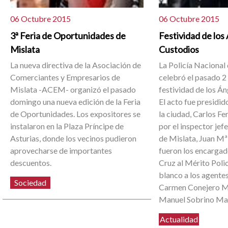
06 Octubre 2015
06 Octubre 2015
3ª Feria de Oportunidades de
Festividad de los
Mislata
Custodios
La nueva directiva de la Asociación de
La Policía Nacional
Comerciantes y Empresarios de
celebró el pasado 2
Mislata -ACEM- organizó el pasado
festividad de los Á
domingo una nueva edición de la Feria
El acto fue presidid
de Oportunidades. Los expositores se
la ciudad, Carlos Fe
instalaron en la Plaza Príncipe de
por el inspector jef
Asturias, donde los vecinos pudieron
de Mislata, Juan Mª
aprovecharse de importantes
fueron los encargad
descuentos.
Cruz al Mérito Polic
blanco a los agente
Sociedad
Carmen Conejero M
Manuel Sobrino Mar
Actualidad