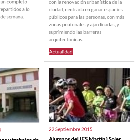
 un completo
con la renovación urbanística de la
epartidos a lo
ciudad, centrada en ganar espacios
n de semana.
públicos para las personas, con más
zonas peatonales y ajardinadas, y
suprimiendo las barreras
arquitectónicas.
Actualidad
22 Septiembre 2015
5
Alumnos del IES Martín i Soler
es y trabajos de