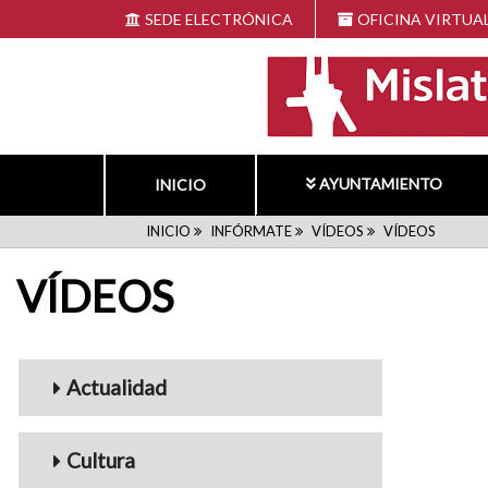
Pasar
SEDE ELECTRÓNICA
OFICINA VIRTUA
al
contenido
principal
AYUNTAMIENTO
INICIO
RUTA
INICIO
INFÓRMATE
VÍDEOS
VÍDEOS
VÍDEOS
DE
NAVEGACIÓN
Menu_Videos
Actualidad
Cultura