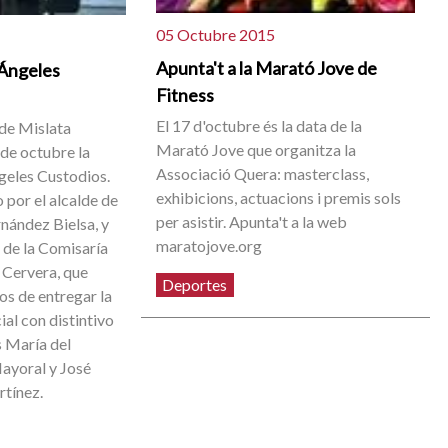
05 Octubre 2015
Apunta't a la Marató Jove de
 Ángeles
Fitness
El 17 d'octubre és la data de la
 de Mislata
Marató Jove que organitza la
 de octubre la
Associació Quera: masterclass,
ngeles Custodios.
exhibicions, actuacions i premis sols
o por el alcalde de
per asistir. Apunta't a la web
rnández Bielsa, y
maratojove.org
e de la Comisaría
 Cervera, que
Deportes
os de entregar la
ial con distintivo
s María del
ayoral y José
tínez.