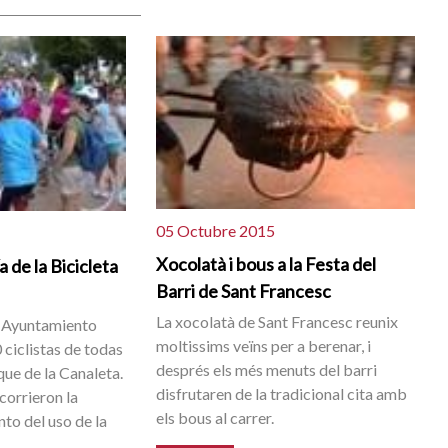
05 Octubre 2015
Xocolatà i bous a la Festa del
a de la Bicicleta
Barri de Sant Francesc
La xocolatà de Sant Francesc reunix
el Ayuntamiento
moltissims veïns per a berenar, i
 ciclistas de todas
després els més menuts del barri
que de la Canaleta.
disfrutaren de la tradicional cita amb
corrieron la
els bous al carrer.
to del uso de la