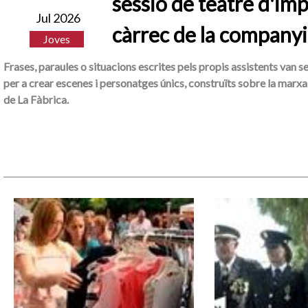
sessió de teatre d'imp
Jul 2026
càrrec de la companyi
Joves
Frases, paraules o situacions escrites pels propis assistents van s
per a crear escenes i personatges únics, construïts sobre la marxa 
de La Fàbrica.