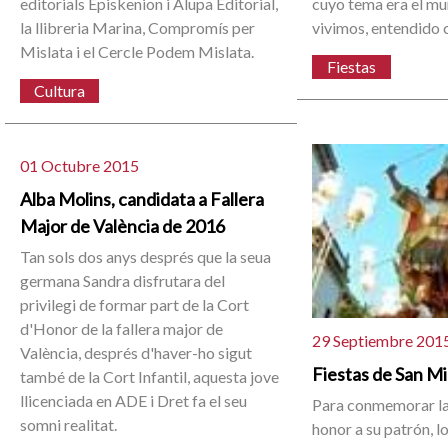
editorials Episkenion i Alupa Editorial,
cuyo tema era el mu
la llibreria Marina, Compromís per
vivimos, entendido
Mislata i el Cercle Podem Mislata.
Fiestas
Cultura
01 Octubre 2015
Alba Molins, candidata a Fallera
Major de València de 2016
Tan sols dos anys després que la seua
germana Sandra disfrutara del
privilegi de formar part de la Cort
d'Honor de la fallera major de
29 Septiembre 201
València, després d'haver-ho sigut
Fiestas de San M
també de la Cort Infantil, aquesta jove
llicenciada en ADE i Dret fa el seu
Para conmemorar la
somni realitat.
honor a su patrón, l