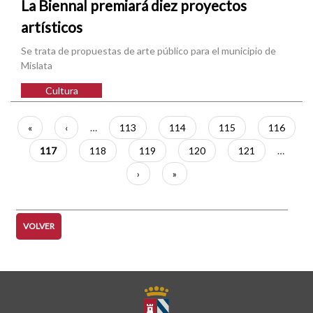
La Biennal premiará diez proyectos
artísticos
Se trata de propuestas de arte público para el municipio de
Mislata
Cultura
Paginación
Primera
«
Página
‹
…
Página
113
Página
114
Página
115
Página
116
página
anterior
Página
117
Página
118
Página
119
Página
120
Página
121
…
actual
Siguiente
›
Última
»
página
página
VOLVER