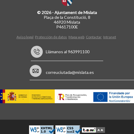
© 2026 - Ajuntament de Mislata
Plaça de la Constitució, 8
46920 Mislata
P4617100E
Aviso legal
Protección de datos
Mapa web
Contactar
Intranet
Llámanos al 963991100
correuciutada@mislata.es