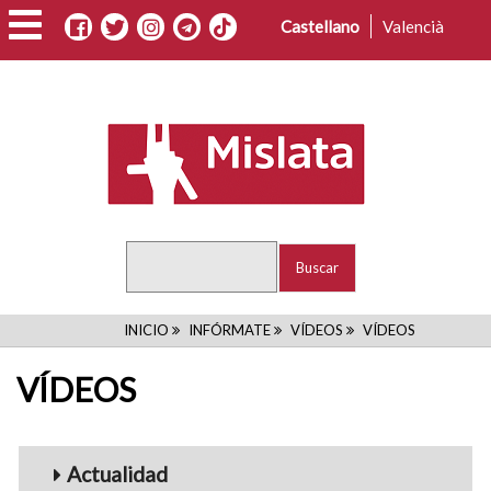
Pasar
Castellano
Valencià
al
contenido
principal
Buscar
RUTA
INICIO
INFÓRMATE
VÍDEOS
VÍDEOS
DE
VÍDEOS
NAVEGACIÓN
Menu_Videos
Actualidad