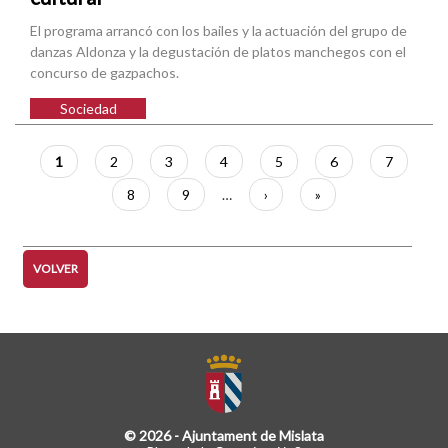
El programa arrancó con los bailes y la actuación del grupo de
danzas Aldonza y la degustación de platos manchegos con el
concurso de gazpachos.
Sociedad
Paginación
Página
1
Página
2
Página
3
Página
4
Página
5
Página
6
Página
7
actual
Página
8
Página
9
…
Siguiente
›
Última
»
página
página
VOLVER
© 2026 - Ajuntament de Mislata