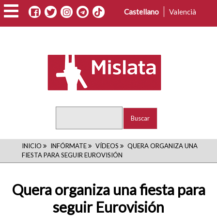
Pasar
Castellano
Valencià
al
contenido
principal
Buscar
RUTA
INICIO
INFÓRMATE
VÍDEOS
QUERA ORGANIZA UNA
FIESTA PARA SEGUIR EUROVISIÓN
DE
NAVEGACIÓN
Quera organiza una fiesta para
seguir Eurovisión