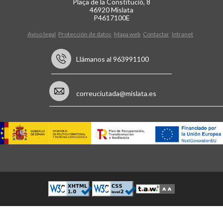
Plaça de la Constitució, 8
46920 Mislata
P4617100E
Aviso legal
Protección de datos
Mapa web
Contactar
Intranet
Llámanos al 963991100
correuciutada@mislata.es