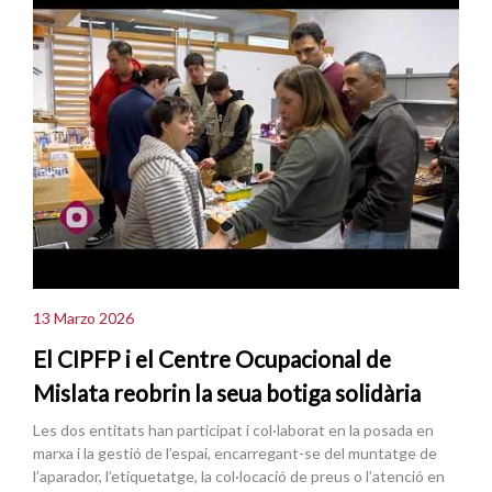
13 Marzo 2026
El CIPFP i el Centre Ocupacional de
Mislata reobrin la seua botiga solidària
Les dos entitats han participat i col·laborat en la posada en
marxa i la gestió de l’espai, encarregant-se del muntatge de
l’aparador, l’etiquetatge, la col·locació de preus o l’atenció en