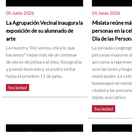
05 Junio 2026
01 Junio 2026
La Agrupación Vecinal inaugura la
Mislata reúne má
exposición de su alumnado de
personas en la ce
arte
Día de las Perso
La muestra “Así somos, mira lo que
La jornada congregó
hacemos" reúne más de un centenar
personas mayores de
de obras de pintura al óleo, fotografía
así como a represen
y poesía ilustrada y se podrá visitar
asociaciones y hoga
hasta el próximo 11 de junio.
municipales. La cel
homenajeó en nombr
Sociedad
ciudad a las person
tejido asociativo.
Sociedad