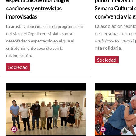
espectáculo de monólogos,
punto final a su t
canciones y entrevistas
Semana Cultural c
improvisadas
convivencia y la 
La asociación reunió
La artista valenciana cerró la programación
de personas para d
del Mes del Orgullo en Mislata con su
amb fessols i naps
i 
desenfadado espectáculo en el que el
rifa solidaria.
entretenimiento coexiste con la
reivindicación.
Sociedad
Sociedad