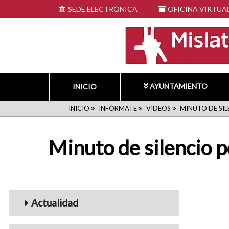
Pasar
SEDE ELECTRÓNICA
OFICINA VIRTUA
al
contenido
principal
AYUNTAMIENTO
INICIO
RUTA
INICIO
INFÓRMATE
VÍDEOS
MINUTO DE SIL
DE
Minuto de silencio p
NAVEGACIÓN
Menu_Videos
Actualidad