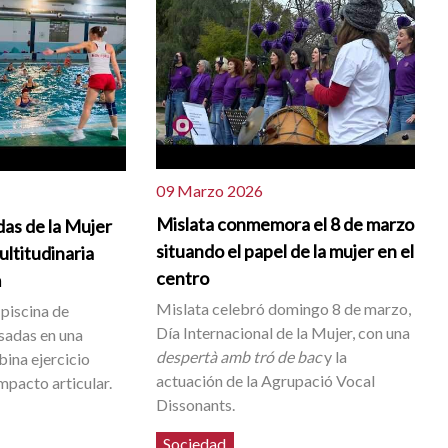
09 Marzo 2026
Mislata conmemora el 8 de marzo
as de la Mujer
situando el papel de la mujer en el
ltitudinaria
centro
m
Mislata celebró domingo 8 de marzo,
 piscina de
Día Internacional de la Mujer, con una
esadas en una
despertà amb tró de bac
y la
ina ejercicio
actuación de la Agrupació Vocal
impacto articular.
Dissonants.
Sociedad