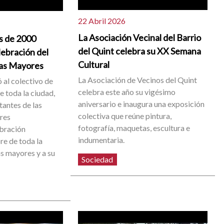
22 Abril 2026
La Asociación Vecinal del Barrio
s de 2000
del Quint celebra su XX Semana
lebración del
Cultural
nas Mayores
La Asociación de Vecinos del Quint
 al colectivo de
celebra este año su vigésimo
 toda la ciudad,
aniversario e inaugura una exposición
tantes de las
colectiva que reúne pintura,
res
fotografía, maquetas, escultura e
ebración
indumentaria.
e de toda la
as mayores y a su
Sociedad