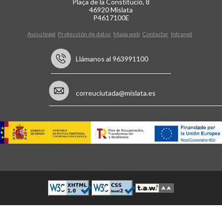
Plaça de la Constitució, 8
46920 Mislata
P4617100E
Aviso legal
Protección de datos
Mapa web
Contactar
Intranet
Llámanos al 963991100
correuciutada@mislata.es