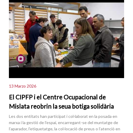
13 Marzo 2026
El CIPFP i el Centre Ocupacional de
Mislata reobrin la seua botiga solidària
Les dos entitats han participat i col·laborat en la posada en
marxa i la gestió de l’espai, encarregant-se del muntatge de
l’aparador, l’etiquetatge, la col·locació de preus o l’atenció en