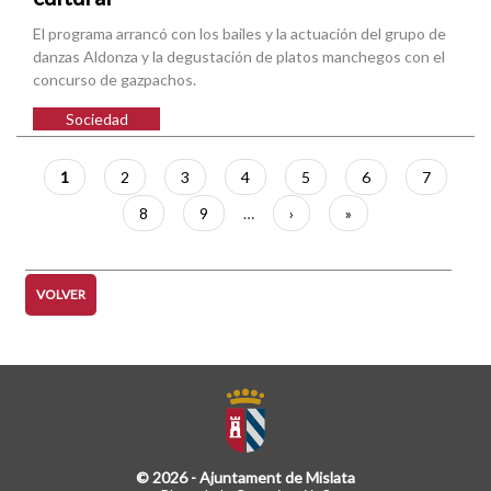
El programa arrancó con los bailes y la actuación del grupo de
danzas Aldonza y la degustación de platos manchegos con el
concurso de gazpachos.
Sociedad
Paginación
Página
1
Página
2
Página
3
Página
4
Página
5
Página
6
Página
7
actual
Página
8
Página
9
…
Siguiente
›
Última
»
página
página
VOLVER
© 2026 - Ajuntament de Mislata