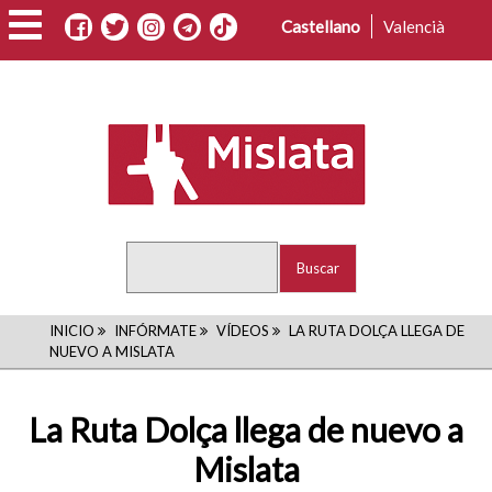
Pasar
Castellano
Valencià
al
contenido
principal
Buscar
RUTA
INICIO
INFÓRMATE
VÍDEOS
LA RUTA DOLÇA LLEGA DE
NUEVO A MISLATA
DE
NAVEGACIÓN
La Ruta Dolça llega de nuevo a
Mislata