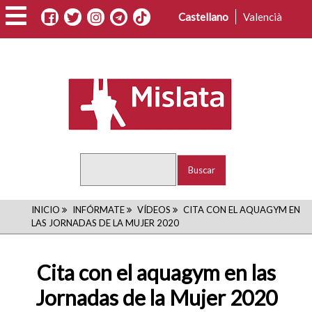
Pasar
Castellano
Valencià
al
contenido
principal
Buscar
RUTA
INICIO
INFÓRMATE
VÍDEOS
CITA CON EL AQUAGYM EN
LAS JORNADAS DE LA MUJER 2020
DE
NAVEGACIÓN
Cita con el aquagym en las
Jornadas de la Mujer 2020