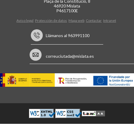
Plaça de la Constitució, 8
46920 Mislata
P4617100E
Aviso legal
Protección de datos
Mapa web
Contactar
Intranet
Llámanos al 963991100
correuciutada@mislata.es