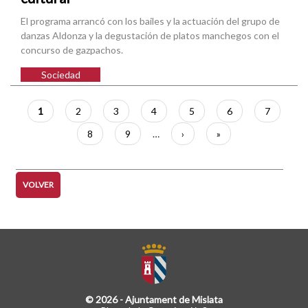
El programa arrancó con los bailes y la actuación del grupo de
danzas Aldonza y la degustación de platos manchegos con el
concurso de gazpachos.
Sociedad
Paginación
Página
1
Página
2
Página
3
Página
4
Página
5
Página
6
Página
7
actual
Página
8
Página
9
…
Siguiente
›
Última
»
página
página
VOLVER
© 2026 - Ajuntament de Mislata