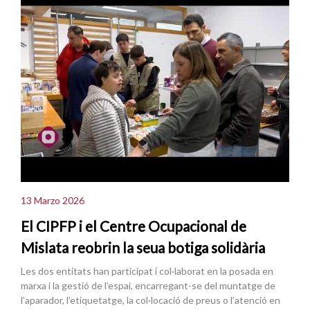
13 Marzo 2026
El CIPFP i el Centre Ocupacional de
Mislata reobrin la seua botiga solidària
Les dos entitats han participat i col·laborat en la posada en
marxa i la gestió de l’espai, encarregant-se del muntatge de
l’aparador, l’etiquetatge, la col·locació de preus o l’atenció en