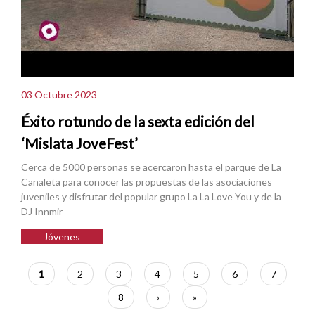
03 Octubre 2023
Éxito rotundo de la sexta edición del
‘Mislata JoveFest’
Cerca de 5000 personas se acercaron hasta el parque de La
Canaleta para conocer las propuestas de las asociaciones
juveniles y disfrutar del popular grupo La La Love You y de la
DJ Innmir
Jóvenes
Paginación
Página
1
Página
2
Página
3
Página
4
Página
5
Página
6
Página
7
actual
Página
8
Siguiente
›
Última
»
página
página