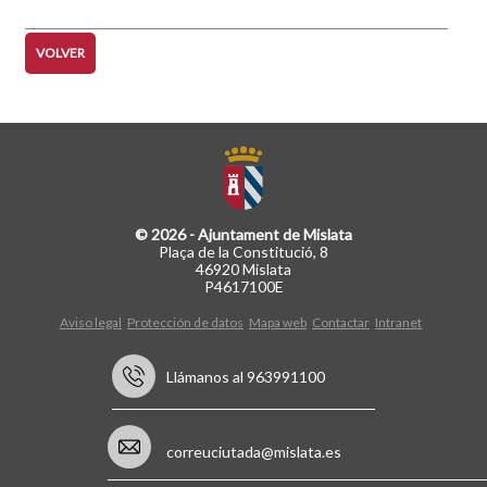
VOLVER
© 2026 - Ajuntament de Mislata
Plaça de la Constitució, 8
46920 Mislata
P4617100E
Aviso legal
Protección de datos
Mapa web
Contactar
Intranet
Llámanos al 963991100
correuciutada@mislata.es