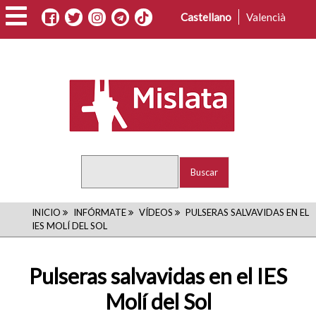
Pasar
Castellano
Valencià
al
contenido
principal
Buscar
RUTA
INICIO
INFÓRMATE
VÍDEOS
PULSERAS SALVAVIDAS EN EL
IES MOLÍ DEL SOL
DE
NAVEGACIÓN
Pulseras salvavidas en el IES
Molí del Sol