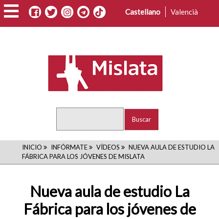
Pasar
Castellano
Valencià
al
contenido
principal
Buscar
RUTA
INICIO
INFÓRMATE
VÍDEOS
NUEVA AULA DE ESTUDIO LA
FÁBRICA PARA LOS JÓVENES DE MISLATA
DE
NAVEGACIÓN
Nueva aula de estudio La
Fábrica para los jóvenes de