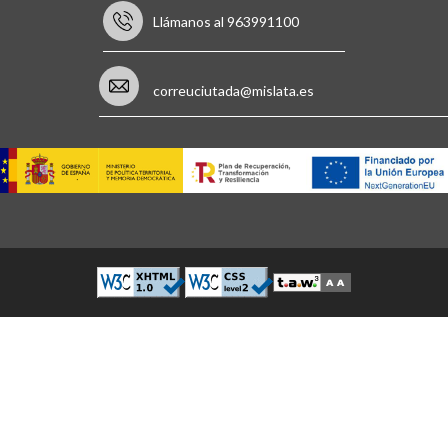
Llámanos al 963991100
correuciutada@mislata.es