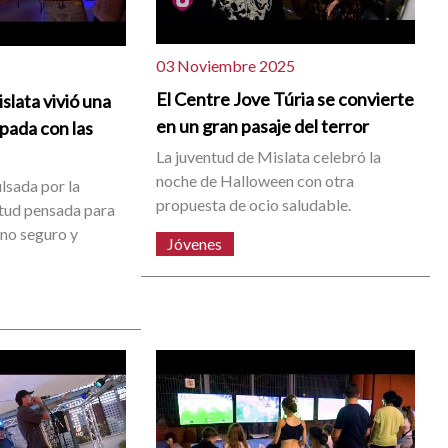
03 Noviembre 2025
El Centre Jove Túria se convierte
slata vivió una
en un gran pasaje del terror
pada con las
La juventud de Mislata celebró la
noche de Halloween con otra
lsada por la
propuesta de ocio saludable.
ntud pensada para
rno seguro y
Jóvenes