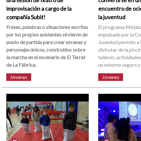
una sesión de teatro de
convertirse en u
improvisación a cargo de la
encuentro de oci
compañía Subit!
la juventud
Frases, palabras o situaciones escritas
El programa Mislat
por los propios asistentes sirvieron de
impulsado por la Co
punto de partida para crear escenas y
Juventud permite a 
personajes únicos, construidos sobre
disfrutar de la pisci
la marcha en el escenario de El Terrat
talleres, actividade
de La Fábrica.
un entorno seguro y 
Jóvenes
Jóvenes