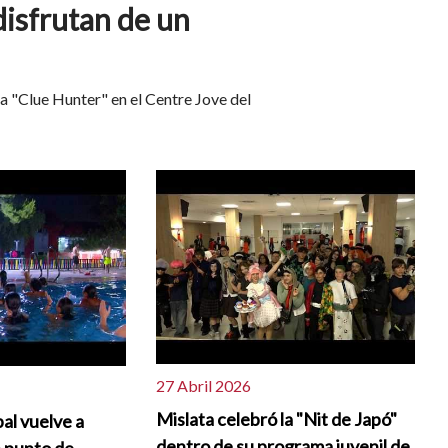
disfrutan de un
a "Clue Hunter" en el Centre Jove del
27 Abril 2026
Mislata celebró la "Nit de Japó"
pal vuelve a
dentro de su programa juvenil de