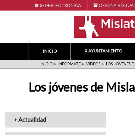
Pasar
SEDE ELECTRÓNICA
OFICINA VIRTUA
al
contenido
principal
AYUNTAMIENTO
INICIO
RUTA
INICIO
INFÓRMATE
VÍDEOS
LOS JÓVENES D
DE
Los jóvenes de Misl
NAVEGACIÓN
Menu_Videos
Actualidad