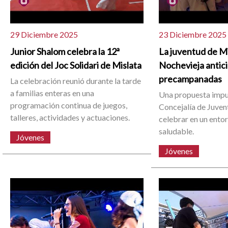
29 Diciembre 2025
23 Diciembre 2025
Junior Shalom celebra la 12ª
La juventud de Mi
edición del Joc Solidari de Mislata
Nochevieja antici
precampanadas
La celebración reunió durante la tarde
a familias enteras en una
Una propuesta impu
programación continua de juegos,
Concejalía de Juve
talleres, actividades y actuaciones.
celebrar en un ento
saludable.
Jóvenes
Jóvenes