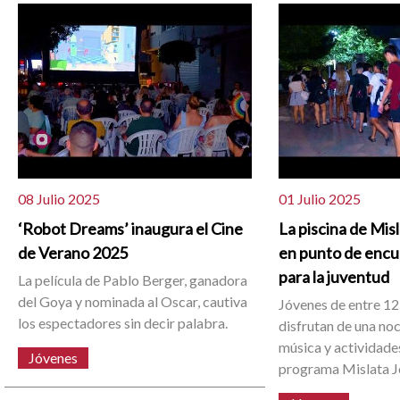
08 Julio 2025
01 Julio 2025
‘Robot Dreams’ inaugura el Cine
La piscina de Mis
de Verano 2025
en punto de enc
para la juventud
La película de Pablo Berger, ganadora
del Goya y nominada al Oscar, cautiva
Jóvenes de entre 12
los espectadores sin decir palabra.
disfrutan de una no
música y actividade
Jóvenes
programa Mislata J