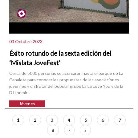
03 Octubre 2023
Éxito rotundo de la sexta edición del
‘Mislata JoveFest’
Cerca de 5000 personas se acercaron hasta el parque de La
Canaleta para conocer las propuestas de las asociaciones
juveniles y disfrutar del popular grupo La La Love You y de la
DJ Innmir
Jóvenes
Paginación
Página
1
Página
2
Página
3
Página
4
Página
5
Página
6
Página
7
actual
Página
8
Siguiente
›
Última
»
página
página