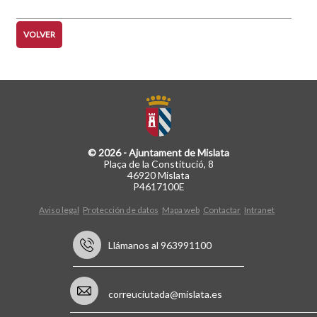
VOLVER
© 2026 - Ajuntament de Mislata
Plaça de la Constitució, 8
46920 Mislata
P4617100E
Aviso legal
Protección de datos
Mapa web
Contactar
Intranet
Llámanos al 963991100
correuciutada@mislata.es