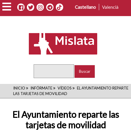
Pasar
Castellano
Valencià
al
contenido
principal
Buscar
RUTA
INICIO
INFÓRMATE
VÍDEOS
EL AYUNTAMIENTO REPARTE
LAS TARJETAS DE MOVILIDAD
DE
NAVEGACIÓN
El Ayuntamiento reparte las
tarjetas de movilidad