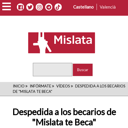
Pasar
Castellano
Valencià
al
contenido
principal
Buscar
RUTA
INICIO
INFÓRMATE
VÍDEOS
DESPEDIDA A LOS BECARIOS
DE "MISLATA TE BECA"
DE
NAVEGACIÓN
Despedida a los becarios de
"Mislata te Beca"