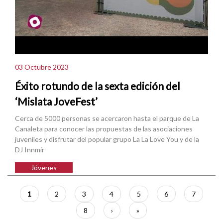
03 Octubre 2023
Éxito rotundo de la sexta edición del
‘Mislata JoveFest’
Cerca de 5000 personas se acercaron hasta el parque de La
Canaleta para conocer las propuestas de las asociaciones
juveniles y disfrutar del popular grupo La La Love You y de la
DJ Innmir
Jóvenes
Paginación
Página
1
Página
2
Página
3
Página
4
Página
5
Página
6
Página
7
actual
Página
8
Siguiente
›
Última
»
página
página