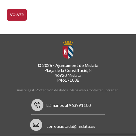
VOLVER
© 2026 - Ajuntament de Mislata
Plaça de la Constitució, 8
46920 Mislata
P4617100E
Aviso legal
Protección de datos
Mapa web
Contactar
Intranet
Llámanos al 963991100
correuciutada@mislata.es