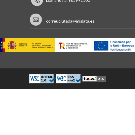
Llámanos al 963991100
correuciutada@mislata.es