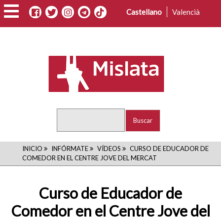
Pasar
Castellano
Valencià
al
contenido
principal
Buscar
RUTA
INICIO
INFÓRMATE
VÍDEOS
CURSO DE EDUCADOR DE
COMEDOR EN EL CENTRE JOVE DEL MERCAT
DE
NAVEGACIÓN
Curso de Educador de
Comedor en el Centre Jove del